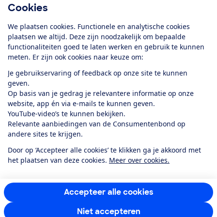
Cookies
Download de app
We plaatsen cookies. Functionele en analytische cookies
plaatsen we altijd. Deze zijn noodzakelijk om bepaalde
functionaliteiten goed te laten werken en gebruik te kunnen
meten. Er zijn ook cookies naar keuze om:
Alles over de
Consumentenbond-
Je gebruikservaring of feedback op onze site te kunnen
app
geven.
Op basis van je gedrag je relevantere informatie op onze
website, app én via e-mails te kunnen geven.
Algemene Voorwaarden
Privacyverklaring
YouTube-video’s te kunnen bekijken.
Cookiebeleid
Privacyvoorkeuren
Wijzigen & opzeggen
Relevante aanbiedingen van de Consumentenbond op
Toegankelijkheid
andere sites te krijgen.
RSS-feed nieuws
Facebook
Twitter
Instagram
Youtube
LinkedIn
Door op ‘Accepteer alle cookies’ te klikken ga je akkoord met
het plaatsen van deze cookies.
Meer over cookies.
12.901
consumenten
beoordelen de Consumentenbond
met gemiddeld
een
8,4
Accepteer alle cookies
Niet accepteren