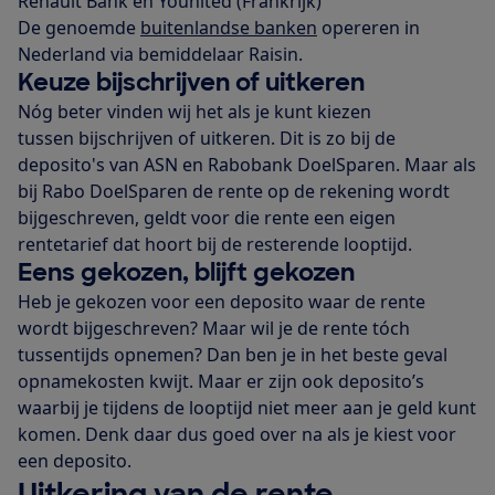
Renault Bank en Younited (Frankrijk)
De genoemde
buitenlandse banken
opereren in
Nederland via bemiddelaar Raisin.
Keuze bijschrijven of uitkeren
Nóg beter vinden wij het als je kunt kiezen
tussen bijschrijven of uitkeren. Dit is zo bij de
deposito's van ASN en Rabobank DoelSparen. Maar als
bij Rabo DoelSparen de rente op de rekening wordt
bijgeschreven, geldt voor die rente een eigen
rentetarief dat hoort bij de resterende looptijd.
Eens gekozen, blijft gekozen
Heb je gekozen voor een deposito waar de rente
wordt bijgeschreven? Maar wil je de rente tóch
tussentijds opnemen? Dan ben je in het beste geval
opnamekosten kwijt. Maar er zijn ook deposito’s
waarbij je tijdens de looptijd niet meer aan je geld kunt
komen. Denk daar dus goed over na als je kiest voor
een deposito.
Uitkering van de rente