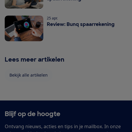
25 apr.
Review: Bunq spaarrekening
Lees meer artikelen
Bekijk alle artikelen
Blijf op de hoogte
Ontvang nieuws, acties en tips in je mailbox. In onze