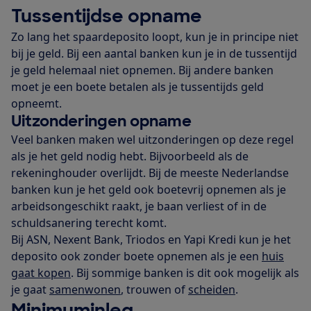
Tussentijdse opname
Zo lang het spaardeposito loopt, kun je in principe niet
bij je geld. Bij een aantal banken kun je in de tussentijd
je geld helemaal niet opnemen. Bij andere banken
moet je een boete betalen als je tussentijds geld
opneemt.
Uitzonderingen opname
Veel banken maken wel uitzonderingen op deze regel
als je het geld nodig hebt. Bijvoorbeeld als de
rekeninghouder overlijdt. Bij de meeste Nederlandse
banken kun je het geld ook boetevrij opnemen als je
arbeidsongeschikt raakt, je baan verliest of in de
schuldsanering terecht komt.
Bij ASN, Nexent Bank, Triodos en Yapi Kredi kun je het
deposito ook zonder boete opnemen als je een
huis
gaat kopen
. Bij sommige banken is dit ook mogelijk als
je gaat
samenwonen
, trouwen of
scheiden
.
Minimuminleg