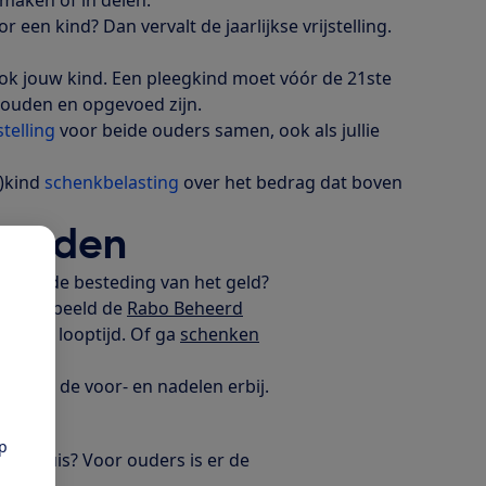
r een kind? Dan vervalt de jaarlijkse vrijstelling.
ook jouw kind. Een pleegkind moet vóór de 21ste
houden en opgevoed zijn.
telling
voor beide ouders samen, ook als jullie
n)kind
schenkbelasting
over het bedrag dat boven
houden
en over de besteding van het geld?
Bijvoorbeeld de
Rabo Beheerd
 vaste looptijd. Of ga
schenken
et. Met de voor- en nadelen erbij.
s
pp
 een huis? Voor ouders is er de
26).