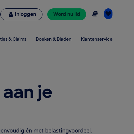
Online lezen
Inloggen
Word nu lid
ties & Claims
Boeken & Bladen
Klantenservice
aan je
 eenvoudig én met belastingvoordeel.