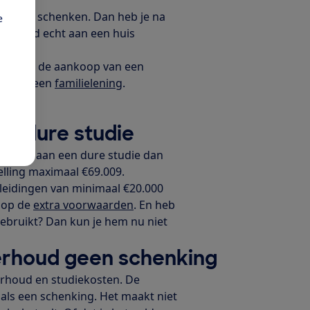
tingvrij schenken. Dan heb je na
e
het geld echt aan een huis
d
.
lpen bij de aankoop van een
ken van een
familielening
.
die
or dure studie
steedt aan een dure studie dan
telling maximaal €69.009.
opleidingen van minimaal €20.000
d op de
extra voorwaarden
. En heb
gebruikt? Dan kun je hem nu niet
derhoud geen schenking
erhoud en studiekosten. De
 als een schenking. Het maakt niet