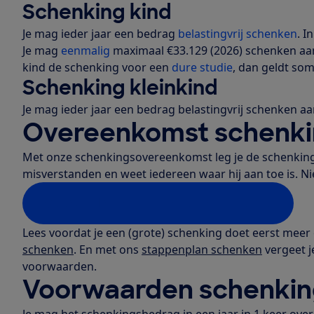
Schenking kind
Je mag ieder jaar een bedrag
belastingvrij schenken
. I
Je mag
eenmalig
maximaal €33.129 (2026) schenken aan 
kind de schenking voor een
dure studie
, dan geldt som
Schenking kleinkind
Je mag ieder jaar een bedrag belastingvrij schenken aan
Overeenkomst schenkin
Met onze schenkingsovereenkomst leg je de schenking
misverstanden en weet iedereen waar hij aan toe is. Nie
Voorbeeld schenkingsovereenkomst
Lees voordat je een (grote) schenking doet eerst meer
schenken
. En met ons
stappenplan schenken
vergeet j
voorwaarden.
Voorwaarden schenking
Je mag het schenkingsbedrag in een jaar in 1 keer ove