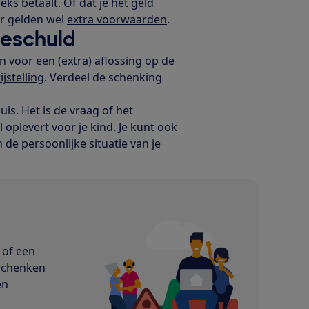
eks betaalt. Of dat je het geld
ar gelden wel
extra voorwaarden
.
ieschuld
en voor een (extra) aflossing op de
jstelling
. Verdeel de schenking
is. Het is de vraag of het
 oplevert voor je kind. Je kunt ook
de persoonlijke situatie van je
 of een
 schenken
en