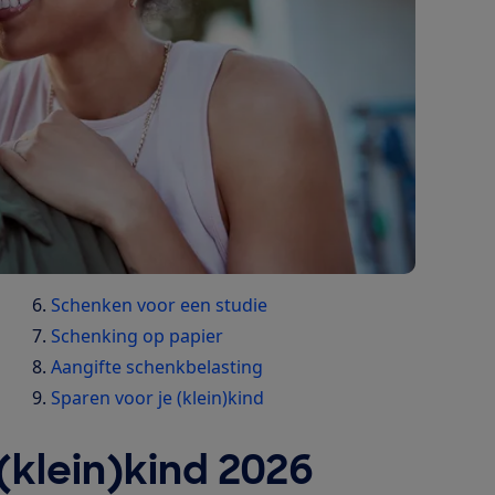
Schenken voor een studie
Schenking op papier
Aangifte schenkbelasting
Sparen voor je (klein)kind
(klein)kind 2026