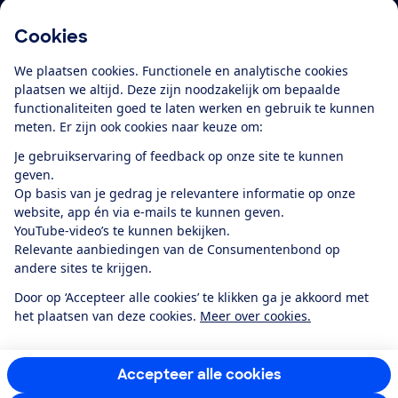
Cookies
Download de app
We plaatsen cookies. Functionele en analytische cookies
plaatsen we altijd. Deze zijn noodzakelijk om bepaalde
functionaliteiten goed te laten werken en gebruik te kunnen
meten. Er zijn ook cookies naar keuze om:
Alles over de
Consumentenbond-
Je gebruikservaring of feedback op onze site te kunnen
app
geven.
Op basis van je gedrag je relevantere informatie op onze
website, app én via e-mails te kunnen geven.
Algemene Voorwaarden
Privacyverklaring
YouTube-video’s te kunnen bekijken.
Cookiebeleid
Privacyvoorkeuren
Wijzigen & opzeggen
Relevante aanbiedingen van de Consumentenbond op
Toegankelijkheid
andere sites te krijgen.
RSS-feed nieuws
Facebook
Twitter
Instagram
Youtube
LinkedIn
Door op ‘Accepteer alle cookies’ te klikken ga je akkoord met
het plaatsen van deze cookies.
Meer over cookies.
12.901
consumenten
beoordelen de Consumentenbond
met gemiddeld
een
8,4
Accepteer alle cookies