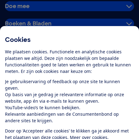
Doe mee
Boeken & Bladen
Cookies
Download de app
We plaatsen cookies. Functionele en analytische cookies
plaatsen we altijd. Deze zijn noodzakelijk om bepaalde
functionaliteiten goed te laten werken en gebruik te kunnen
meten. Er zijn ook cookies naar keuze om:
Alles over de
Consumentenbond-
Je gebruikservaring of feedback op onze site te kunnen
app
geven.
Op basis van je gedrag je relevantere informatie op onze
website, app én via e-mails te kunnen geven.
Algemene Voorwaarden
Privacyverklaring
YouTube-video’s te kunnen bekijken.
Cookiebeleid
Privacyvoorkeuren
Wijzigen & opzeggen
Relevante aanbiedingen van de Consumentenbond op
Toegankelijkheid
andere sites te krijgen.
RSS-feed nieuws
Facebook
Twitter
Instagram
Youtube
LinkedIn
Door op ‘Accepteer alle cookies’ te klikken ga je akkoord met
het plaatsen van deze cookies.
Meer over cookies.