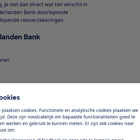
e ziet dan direct wat het verschil in
ederlanden Bank-doorlopende
rlopende reisverzekeringen.
rlanden Bank
eren
ookies
 plaatsen cookies. Functionele en analytische cookies plaatsen we
tijd. Deze zijn noodzakelijk om bepaalde functionaliteiten goed te
den Bank-doorlopende
ten werken en gebruik te kunnen meten. Er zijn ook cookies naar
uze om:
zeggen