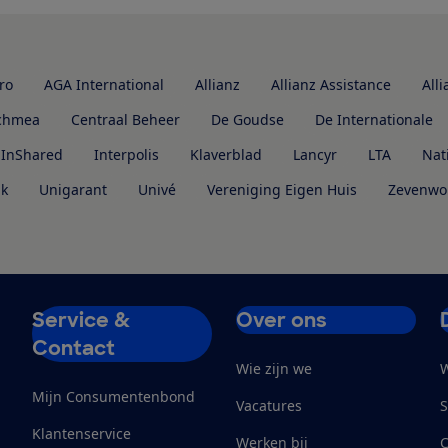
ro
AGA International
Allianz
Allianz Assistance
Alli
chmea
Centraal Beheer
De Goudse
De Internationale
InShared
Interpolis
Klaverblad
Lancyr
LTA
Nat
k
Unigarant
Univé
Vereniging Eigen Huis
Zevenwo
Service &
Over ons
Contact
Wie zijn we
W
Mijn Consumentenbond
Vacatures
S
Klantenservice
Werken bij