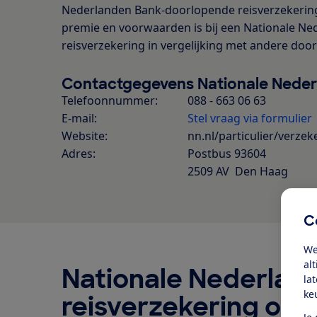
Nederlanden Bank-doorlopende reisverzekering. J
premie en voorwaarden is bij een Nationale N
reisverzekering in vergelijking met andere doo
Contactgegevens Nationale Nede
Telefoonnummer:
088 - 663 06 63
E-mail:
Stel vraag via formulier
Website:
nn.nl/particulier/verzek
Adres:
Postbus 93604
2509 AV Den Haag
C
We
al
Nationale Nederlan
la
ke
reisverzekering op