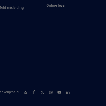
Online lezen
eld misleiding
RSS-feed nieuws
Facebook
Twitter
Instagram
Youtube
LinkedIn
ankelijkheid