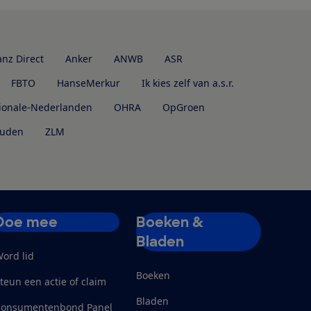
anz Direct
Anker
ANWB
ASR
FBTO
HanseMerkur
Ik kies zelf van a.s.r.
ionale-Nederlanden
OHRA
OpGroen
uden
ZLM
Doe mee
Boeken &
Bladen
ord lid
Boeken
teun een actie of claim
Bladen
Consumentenbond Panel