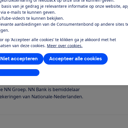
 gebruikservaring of feedback op onze site te kunnen geven.
 basis van je gedrag je relevantere informatie op onze website, a
erzekering opzeggen of overstappen? Er
 via e-mails te kunnen geven.
ten en verlengen van reisverzekeringen.
uTube-video’s te kunnen bekijken.
n van de opzegtermijn van je huidige
levante aanbiedingen van de Consumentenbond op andere sites t
ijgen.
van de verzekering een jaar met daarna
matie over het opzeggen van de
or op ‘Accepteer alle cookies’ te klikken ga je akkoord met het
n Nationale Nederlanden Bank.
aatsen van deze cookies.
Meer over cookies.
Niet accepteren
Accepteer alle cookies
erlanden Bank
stellingen aanpassen
de NN Groep. NN Bank is bemiddelaar
zekeringen van Nationale-Nederlanden.