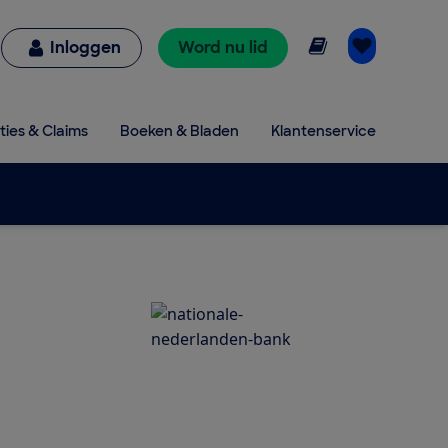
Online lezen
Inloggen
Word nu lid
ties & Claims
Boeken & Bladen
Klantenservice