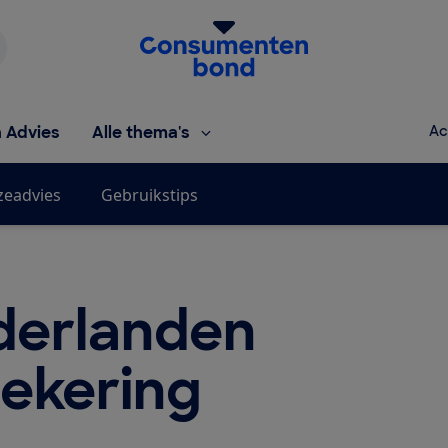
Homepage van de Consumentenbond
h Advies
Alle thema's
Ac
zeadvies
Gebruikstips
derlanden
zekering