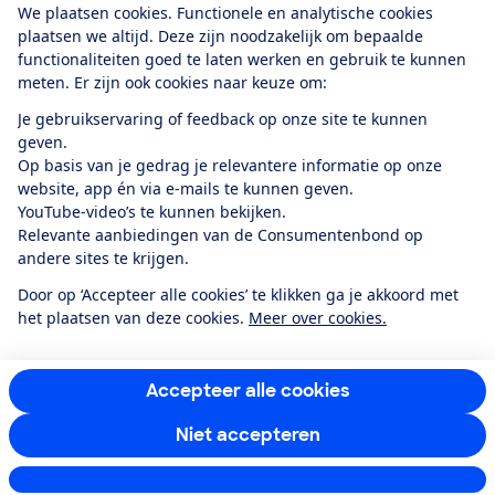
We plaatsen cookies. Functionele en analytische cookies
plaatsen we altijd. Deze zijn noodzakelijk om bepaalde
functionaliteiten goed te laten werken en gebruik te kunnen
meten. Er zijn ook cookies naar keuze om:
Alles over de
Consumentenbond-
Je gebruikservaring of feedback op onze site te kunnen
app
geven.
Op basis van je gedrag je relevantere informatie op onze
website, app én via e-mails te kunnen geven.
Algemene Voorwaarden
Privacyverklaring
YouTube-video’s te kunnen bekijken.
Cookiebeleid
Privacyvoorkeuren
Wijzigen & opzeggen
Relevante aanbiedingen van de Consumentenbond op
Toegankelijkheid
andere sites te krijgen.
RSS-feed nieuws
Facebook
Twitter
Instagram
Youtube
LinkedIn
Door op ‘Accepteer alle cookies’ te klikken ga je akkoord met
het plaatsen van deze cookies.
Meer over cookies.
12.901
consumenten
beoordelen de Consumentenbond
met gemiddeld
een
8,4
Accepteer alle cookies
Niet accepteren
Instellingen aanpassen