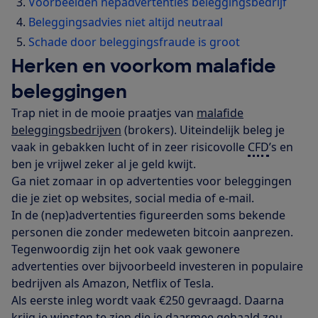
Voorbeelden nepadvertenties beleggingsbedrijf
Beleggingsadvies niet altijd neutraal
Schade door beleggingsfraude is groot
Herken en voorkom malafide
beleggingen
Trap niet in de mooie praatjes van
malafide
beleggingsbedrijven
(brokers). Uiteindelijk beleg je
vaak in gebakken lucht of in zeer risicovolle
CFD
’s en
ben je vrijwel zeker al je geld kwijt.
Ga niet zomaar in op advertenties voor beleggingen
die je ziet op websites, social media of e-mail.
In de (nep)advertenties figureerden soms bekende
personen die zonder medeweten bitcoin aanprezen.
Tegenwoordig zijn het ook vaak gewonere
advertenties over bijvoorbeeld investeren in populaire
bedrijven als Amazon, Netflix of Tesla.
Als eerste inleg wordt vaak €250 gevraagd. Daarna
krijg je winsten te zien die je daarmee gehaald zou