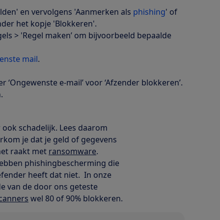
elden' en vervolgens 'Aanmerken als
phishing
' of
der het kopje 'Blokkeren'.
gels > 'Regel maken’ om bijvoorbeeld bepaalde
enste mail
.
er ‘Ongewenste e-mail’ voor ‘Afzender blokkeren’.
.
r ook schadelijk. Lees daarom
orkom je dat je geld of gegevens
met raakt met
ransomware
.
hebben phishingbescherming die
ender heeft dat niet. In onze
e van de door ons geteste
scanners
wel 80 of 90% blokkeren.