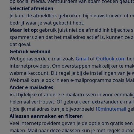
op social media. Verstuurders van spam zoeken geaut
Selectief afmelden
Je kunt de afmeldlink gebruiken bij nieuwsbrieven of m
bedrijf waar je wat gekocht hebt.
Maar let op
: gebruik juist niet de afmeldlink bij ech
spammers zien dat het mailadres actief is, kunnen ze 
dat geval.
Gebruik webmail
Webgebaseerde e-mail zoals
Gmail
of
Outlook.com
heb
internetproviders. Om overstappen makkelijker te make
webmail-account. Dit regel je bij de instellingen van je
Webmail kun je ook in een e-mailprogramma zoals Mai
Ander e-mailadres
Vul tijdelijke of andere e-mailadressen in voor eenmalig
helemaal vertrouwt. Of gebruik een extra/ander e-mai
tijdelijk mailadres kun je bijvoorbeeld
10minutemail
geb
Aliassen aanmaken en filteren
Veel internetproviders geven je de optie om gratis een 
maken. Mail naar deze aliassen kun je met regels autom