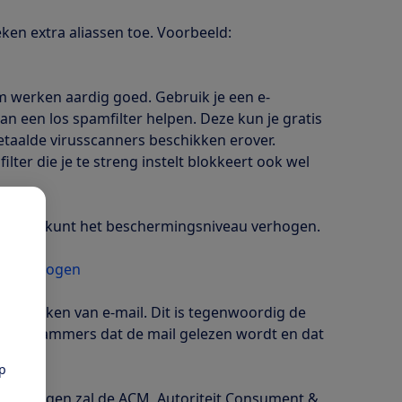
ken extra aliassen toe. Voorbeeld:
m werken aardig goed. Gebruik je een e-
 een los spamfilter helpen. Deze kun je gratis
etaalde virusscanners beschikken erover.
lter die je te streng instelt blokkeert ook wel
 maar je kunt het beschermingsniveau verhogen.
ail:
eau verhogen
t bekijken van e-mail. Dit is tegenwoordig de
zien spammers dat de mail gelezen wordt en dat
pp
e meldingen zal de ACM, Autoriteit Consument &