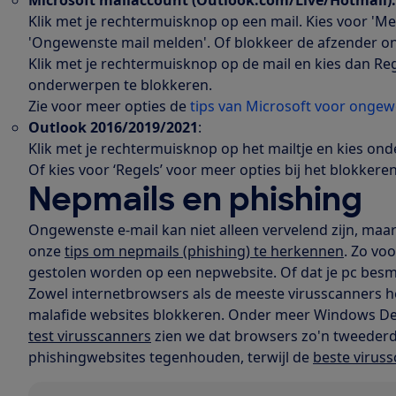
Klik met je rechtermuisknop op een mail. Kies voor 'M
'Ongewenste mail melden'. Of blokkeer de afzender on
Klik met je rechtermuisknop op de mail en kies dan Re
onderwerpen te blokkeren.
Zie voor meer opties de
tips van Microsoft voor ongew
Outlook 2016/2019/2021
:
Klik met je rechtermuisknop op het mailtje en kies ond
Of kies voor ‘Regels’ voor meer opties bij het blokkeren
Nepmails en phishing
Ongewenste e-mail kan niet alleen vervelend zijn, maa
onze
tips om nepmails (phishing) te herkennen
. Zo vo
gestolen worden op een nepwebsite. Of dat je pc bes
Zowel internetbrowsers als de meeste virusscanners 
malafide websites blokkeren. Onder meer Windows Def
test virusscanners
zien we dat browsers zo'n tweederd
phishingwebsites tegenhouden, terwijl de
beste virus