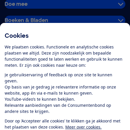
Doe mee
Boeken & Bladen
Cookies
Download de app
We plaatsen cookies. Functionele en analytische cookies
plaatsen we altijd. Deze zijn noodzakelijk om bepaalde
functionaliteiten goed te laten werken en gebruik te kunnen
meten. Er zijn ook cookies naar keuze om:
Alles over de
Consumentenbond-
Je gebruikservaring of feedback op onze site te kunnen
app
geven.
Op basis van je gedrag je relevantere informatie op onze
website, app én via e-mails te kunnen geven.
Algemene Voorwaarden
Privacyverklaring
YouTube-video’s te kunnen bekijken.
Cookiebeleid
Privacyvoorkeuren
Wijzigen & opzeggen
Relevante aanbiedingen van de Consumentenbond op
Toegankelijkheid
andere sites te krijgen.
RSS-feed nieuws
Facebook
Twitter
Instagram
Youtube
LinkedIn
Door op ‘Accepteer alle cookies’ te klikken ga je akkoord met
het plaatsen van deze cookies.
Meer over cookies.
12.901
consumenten
beoordelen de Consumentenbond
met gemiddeld