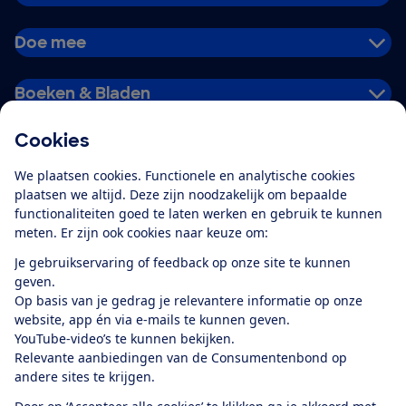
Doe mee
Boeken & Bladen
Cookies
Download de app
We plaatsen cookies. Functionele en analytische cookies
plaatsen we altijd. Deze zijn noodzakelijk om bepaalde
functionaliteiten goed te laten werken en gebruik te kunnen
meten. Er zijn ook cookies naar keuze om:
Alles over de
Consumentenbond-
Je gebruikservaring of feedback op onze site te kunnen
app
geven.
Op basis van je gedrag je relevantere informatie op onze
website, app én via e-mails te kunnen geven.
Algemene Voorwaarden
Privacyverklaring
YouTube-video’s te kunnen bekijken.
Cookiebeleid
Privacyvoorkeuren
Wijzigen & opzeggen
Relevante aanbiedingen van de Consumentenbond op
Toegankelijkheid
andere sites te krijgen.
RSS-feed nieuws
Facebook
Twitter
Instagram
Youtube
LinkedIn