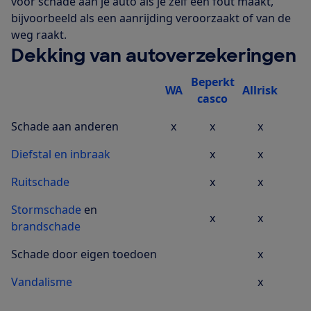
voor schade aan je auto als je zelf een fout maakt,
bijvoorbeeld als een aanrijding veroorzaakt of van de
weg raakt.
Dekking van autoverzekeringen
Beperkt
WA
Allrisk
casco
Schade aan anderen
x
x
x
Diefstal en inbraak
x
x
Ruitschade
x
x
Stormschade
en
x
x
brandschade
Schade door eigen toedoen
x
Vandalisme
x