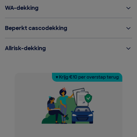
WA-dekking
Beperkt cascodekking
Allrisk-dekking
♥ Krijg €10 per overstap terug