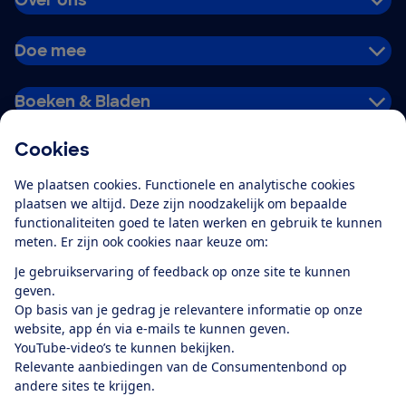
Over ons
Doe mee
Boeken & Bladen
Cookies
Download de app
We plaatsen cookies. Functionele en analytische cookies
plaatsen we altijd. Deze zijn noodzakelijk om bepaalde
functionaliteiten goed te laten werken en gebruik te kunnen
meten. Er zijn ook cookies naar keuze om:
Alles over de
Consumentenbond-
Je gebruikservaring of feedback op onze site te kunnen
app
geven.
Op basis van je gedrag je relevantere informatie op onze
website, app én via e-mails te kunnen geven.
Algemene Voorwaarden
Privacyverklaring
YouTube-video’s te kunnen bekijken.
Cookiebeleid
Privacyvoorkeuren
Wijzigen & opzeggen
Relevante aanbiedingen van de Consumentenbond op
Toegankelijkheid
andere sites te krijgen.