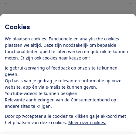
Cookies
Blijf op de hoogte
We plaatsen cookies. Functionele en analytische cookies
Ontvang nieuws, acties en tips in je mailbox. In onze
plaatsen we altijd. Deze zijn noodzakelijk om bepaalde
functionaliteiten goed te laten werken en gebruik te kunnen
privacyverklaring
lees je hoe we omgaan met je
meten. Er zijn ook cookies naar keuze om:
persoonsgegevens en e-mails voor je personaliseren.
Je gebruikservaring of feedback op onze site te kunnen
E-mailadres
geven.
Op basis van je gedrag je relevantere informatie op onze
website, app én via e-mails te kunnen geven.
YouTube-video’s te kunnen bekijken.
Relevante aanbiedingen van de Consumentenbond op
Ik meld me aan
andere sites te krijgen.
Door op ‘Accepteer alle cookies’ te klikken ga je akkoord met
het plaatsen van deze cookies.
Meer over cookies.
Service & Contact