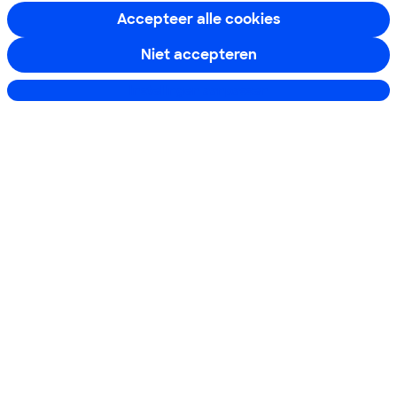
Accepteer alle cookies
Over ons
Niet accepteren
Doe mee
Instellingen aanpassen
Boeken & Bladen
Download de app
Alles over de
Consumentenbond-
app
Algemene Voorwaarden
Privacyverklaring
Cookiebeleid
Privacyvoorkeuren
Wijzigen & opzeggen
Toegankelijkheid