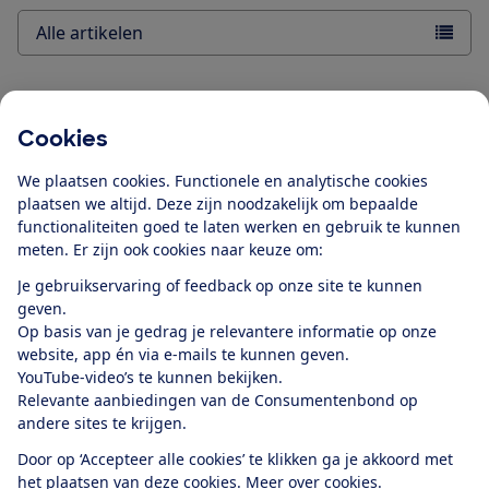
Alle artikelen
Cookies
Blijf op de hoogte
We plaatsen cookies. Functionele en analytische cookies
Ontvang nieuws, acties en tips in je mailbox. In onze
plaatsen we altijd. Deze zijn noodzakelijk om bepaalde
functionaliteiten goed te laten werken en gebruik te kunnen
privacyverklaring
lees je hoe we omgaan met je
meten. Er zijn ook cookies naar keuze om:
persoonsgegevens en e-mails voor je personaliseren.
Je gebruikservaring of feedback op onze site te kunnen
E-mailadres
geven.
Op basis van je gedrag je relevantere informatie op onze
website, app én via e-mails te kunnen geven.
YouTube-video’s te kunnen bekijken.
Relevante aanbiedingen van de Consumentenbond op
Ik meld me aan
andere sites te krijgen.
Door op ‘Accepteer alle cookies’ te klikken ga je akkoord met
het plaatsen van deze cookies.
Meer over cookies.