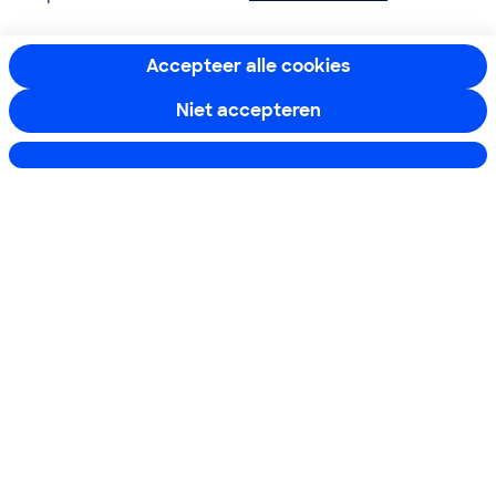
Service & Contact
Accepteer alle cookies
Over ons
Niet accepteren
Doe mee
Instellingen aanpassen
Boeken & Bladen
Download de app
Alles over de
Consumentenbond-
app
Algemene Voorwaarden
Privacyverklaring