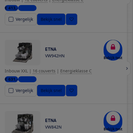
€ 413,-
5 winkels
Vergelijk
Bekijk snel
ETNA
VW942HN
Bekijk test
Inbouw XXL
|
16 couverts
|
Energieklasse C
€ 631,-
4 winkels
Vergelijk
Bekijk snel
ETNA
VW842N
Bekijk test