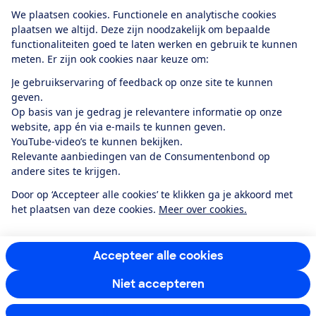
Download de app
We plaatsen cookies. Functionele en analytische cookies
plaatsen we altijd. Deze zijn noodzakelijk om bepaalde
functionaliteiten goed te laten werken en gebruik te kunnen
meten. Er zijn ook cookies naar keuze om:
Alles over de
Consumentenbond-
Je gebruikservaring of feedback op onze site te kunnen
app
geven.
Op basis van je gedrag je relevantere informatie op onze
website, app én via e-mails te kunnen geven.
Algemene Voorwaarden
Privacyverklaring
YouTube-video’s te kunnen bekijken.
Cookiebeleid
Privacyvoorkeuren
Wijzigen & opzeggen
Relevante aanbiedingen van de Consumentenbond op
Toegankelijkheid
andere sites te krijgen.
RSS-feed nieuws
Facebook
Twitter
Instagram
Youtube
LinkedIn
Door op ‘Accepteer alle cookies’ te klikken ga je akkoord met
het plaatsen van deze cookies.
Meer over cookies.
12.901
consumenten
beoordelen de Consumentenbond
met gemiddeld
een
8,4
Accepteer alle cookies
Niet accepteren
Instellingen aanpassen