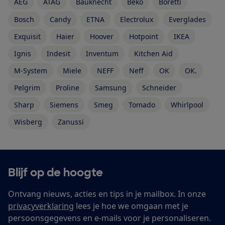
AEG
ATAG
Bauknecht
Beko
Boretti
Bosch
Candy
ETNA
Electrolux
Everglades
Exquisit
Haier
Hoover
Hotpoint
IKEA
Ignis
Indesit
Inventum
Kitchen Aid
M-System
Miele
NEFF
Neff
OK
OK.
Pelgrim
Proline
Samsung
Schneider
Sharp
Siemens
Smeg
Tomado
Whirlpool
Wisberg
Zanussi
Blijf op de hoogte
Ontvang nieuws, acties en tips in je mailbox. In onze
privacyverklaring
lees je hoe we omgaan met je
persoonsgegevens en e-mails voor je personaliseren.