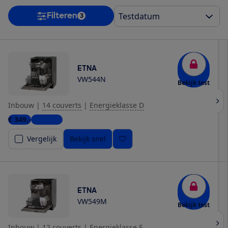
Filteren
3
ETNA
VW544N
Bekijk test
Inbouw
|
14 couverts
|
Energieklasse D
€ 349,-
7 winkels
Vergelijk
Bekijk snel
ETNA
VW549M
Bekijk test
Inbouw
|
12 couverts
|
Energieklasse E