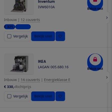
Inventum
IVW6010A
Bekijk test
Inbouw
|
12 couverts
€ 321,-
4 winkels
Vergelijk
Bekijk snel
IKEA
LAGAN 005.680.16
Bekijk test
Inbouw
|
14 couverts
|
Energieklasse E
€ 330,-
Richtprijs
Vergelijk
Bekijk snel