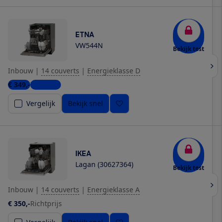
ETNA
VW544N
Bekijk test
Inbouw
|
14 couverts
|
Energieklasse D
€ 349,-
7 winkels
Vergelijk
Bekijk snel
IKEA
Lagan (30627364)
Bekijk test
Inbouw
|
14 couverts
|
Energieklasse A
€ 350,-
Richtprijs