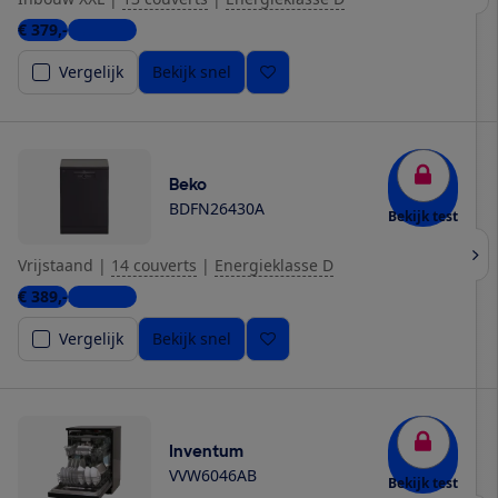
€ 379,-
5 winkels
Vergelijk
Bekijk snel
Beko
BDFN26430A
Bekijk test
Vrijstaand
|
14 couverts
|
Energieklasse D
€ 389,-
3 winkels
Vergelijk
Bekijk snel
Inventum
VVW6046AB
Bekijk test