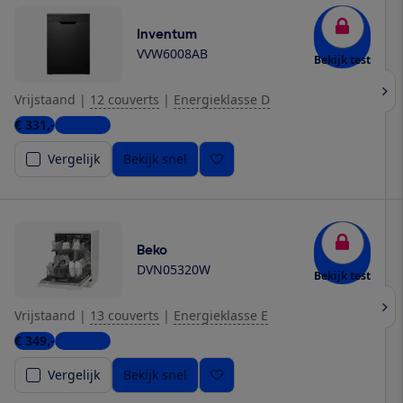
Inventum
VVW6008AB
Bekijk test
Vrijstaand
|
12 couverts
|
Energieklasse D
€ 331,-
6 winkels
Vergelijk
Bekijk snel
Beko
DVN05320W
Bekijk test
Vrijstaand
|
13 couverts
|
Energieklasse E
€ 349,-
5 winkels
Vergelijk
Bekijk snel