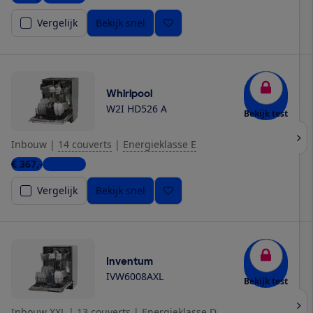
Vergelijk
Bekijk snel
Whirlpool
W2I HD526 A
Bekijk test
Inbouw
|
14 couverts
|
Energieklasse E
€ 367,-
4 winkels
Vergelijk
Bekijk snel
Inventum
IVW6008AXL
Bekijk test
Inbouw XXL
|
13 couverts
|
Energieklasse D