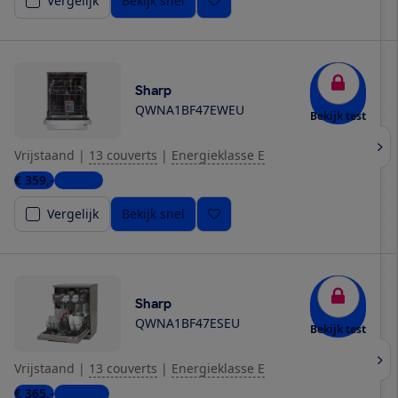
Vergelijk
Bekijk snel
Sharp
QWNA1BF47EWEU
Bekijk test
Vrijstaand
|
13 couverts
|
Energieklasse E
€ 359,-
1 winkel
Vergelijk
Bekijk snel
Sharp
QWNA1BF47ESEU
Bekijk test
Vrijstaand
|
13 couverts
|
Energieklasse E
€ 365,-
2 winkels