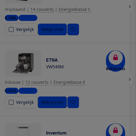
Vrijstaand
|
14 couverts
|
Energieklasse C
€ 396,-
6 winkels
Vergelijk
Bekijk snel
ETNA
VW549M
Bekijk test
Inbouw
|
12 couverts
|
Energieklasse E
€ 413,-
5 winkels
Vergelijk
Bekijk snel
Inventum