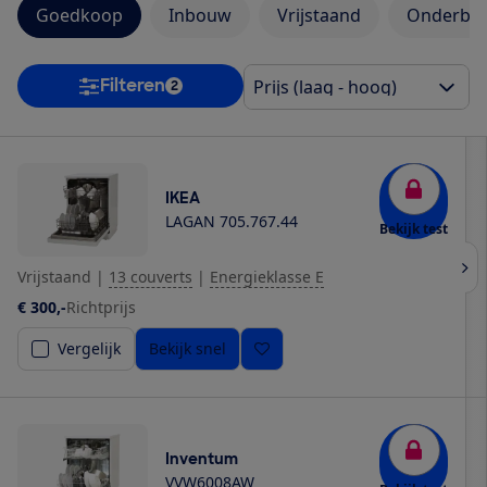
Goedkoop
Inbouw
Vrijstaand
Onderbo
Filteren
2
IKEA
LAGAN 705.767.44
Bekijk test
Vrijstaand
|
13 couverts
|
Energieklasse E
€ 300,-
Richtprijs
Vergelijk
Bekijk snel
Inventum
VVW6008AW