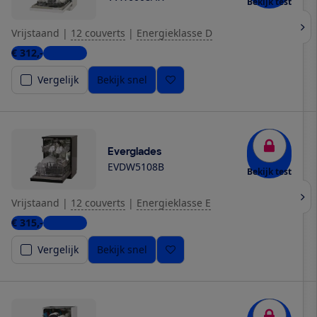
Bekijk test
Vrijstaand
|
12 couverts
|
Energieklasse D
€ 312,-
4 winkels
Vergelijk
Bekijk snel
Everglades
EVDW5108B
Bekijk test
Vrijstaand
|
12 couverts
|
Energieklasse E
€ 315,-
2 winkels
Vergelijk
Bekijk snel