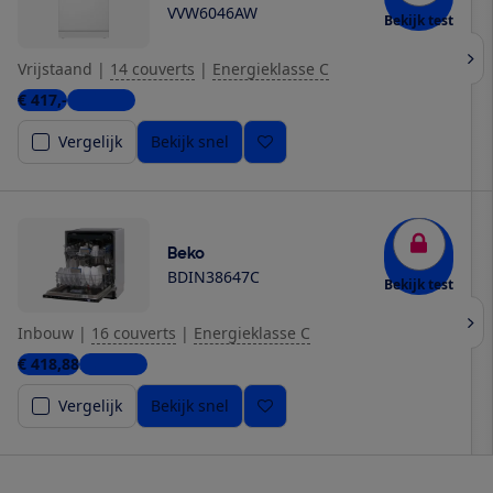
VVW6046AW
Bekijk test
Vrijstaand
|
14 couverts
|
Energieklasse C
€ 417,-
6 winkels
Vergelijk
Bekijk snel
Beko
BDIN38647C
Bekijk test
Inbouw
|
16 couverts
|
Energieklasse C
€ 418,88
3 winkels
Vergelijk
Bekijk snel