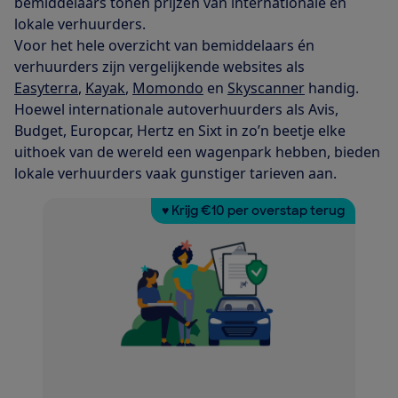
bemiddelaars tonen prijzen van internationale en
lokale verhuurders.
Voor het hele overzicht van bemiddelaars én
verhuurders zijn vergelijkende websites als
Easyterra
,
Kayak
,
Momondo
en
Skyscanner
handig.
Hoewel internationale autoverhuurders als Avis,
Budget, Europcar, Hertz en Sixt in zo’n beetje elke
uithoek van de wereld een wagenpark hebben, bieden
lokale verhuurders vaak gunstiger tarieven aan.
♥ Krijg €10 per overstap terug