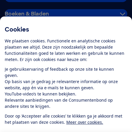
Boeken & Bladen
Cookies
Download de app
We plaatsen cookies. Functionele en analytische cookies
plaatsen we altijd. Deze zijn noodzakelijk om bepaalde
functionaliteiten goed te laten werken en gebruik te kunnen
meten. Er zijn ook cookies naar keuze om:
Alles over de
Consumentenbond-
Je gebruikservaring of feedback op onze site te kunnen
app
geven.
Op basis van je gedrag je relevantere informatie op onze
website, app én via e-mails te kunnen geven.
Algemene Voorwaarden
Privacyverklaring
YouTube-video’s te kunnen bekijken.
Cookiebeleid
Privacyvoorkeuren
Wijzigen & opzeggen
Relevante aanbiedingen van de Consumentenbond op
Toegankelijkheid
andere sites te krijgen.
RSS-feed nieuws
Facebook
Twitter
Instagram
Youtube
LinkedIn
Door op ‘Accepteer alle cookies’ te klikken ga je akkoord met
het plaatsen van deze cookies.
Meer over cookies.
12.901
consumenten
beoordelen de Consumentenbond
met gemiddeld
een
8,4