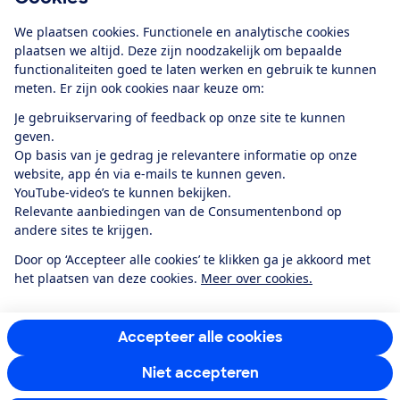
Download de app
We plaatsen cookies. Functionele en analytische cookies
plaatsen we altijd. Deze zijn noodzakelijk om bepaalde
functionaliteiten goed te laten werken en gebruik te kunnen
meten. Er zijn ook cookies naar keuze om:
Alles over de
Consumentenbond-
Je gebruikservaring of feedback op onze site te kunnen
app
geven.
Op basis van je gedrag je relevantere informatie op onze
website, app én via e-mails te kunnen geven.
Algemene Voorwaarden
Privacyverklaring
YouTube-video’s te kunnen bekijken.
Cookiebeleid
Privacyvoorkeuren
Wijzigen & opzeggen
Relevante aanbiedingen van de Consumentenbond op
Toegankelijkheid
andere sites te krijgen.
RSS-feed nieuws
Facebook
Twitter
Instagram
Youtube
LinkedIn
Door op ‘Accepteer alle cookies’ te klikken ga je akkoord met
het plaatsen van deze cookies.
Meer over cookies.
12.901
consumenten
beoordelen de Consumentenbond
met gemiddeld
een
8,4
Accepteer alle cookies
Niet accepteren