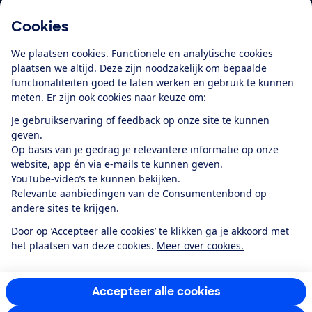
Cookies
Download de app
We plaatsen cookies. Functionele en analytische cookies
plaatsen we altijd. Deze zijn noodzakelijk om bepaalde
functionaliteiten goed te laten werken en gebruik te kunnen
meten. Er zijn ook cookies naar keuze om:
Alles over de
Consumentenbond-
Je gebruikservaring of feedback op onze site te kunnen
app
geven.
Op basis van je gedrag je relevantere informatie op onze
website, app én via e-mails te kunnen geven.
Algemene Voorwaarden
Privacyverklaring
YouTube-video’s te kunnen bekijken.
Cookiebeleid
Privacyvoorkeuren
Wijzigen & opzeggen
Relevante aanbiedingen van de Consumentenbond op
Toegankelijkheid
andere sites te krijgen.
RSS-feed nieuws
Facebook
Twitter
Instagram
Youtube
LinkedIn
Door op ‘Accepteer alle cookies’ te klikken ga je akkoord met
het plaatsen van deze cookies.
Meer over cookies.
12.901
consumenten
beoordelen de Consumentenbond
met gemiddeld
een
8,4
Accepteer alle cookies