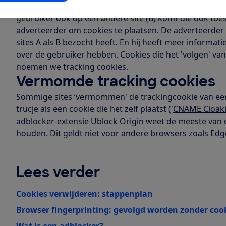
hebt bezocht. Het echte voordeel voor die derde partij 
gebruiker ook op een andere site (B) komt die ook to
adverteerder om cookies te plaatsen. De adverteerder 
sites A als B bezocht heeft. En hij heeft meer informati
over de gebruiker hebben. Cookies die het 'volgen' v
noemen we tracking cookies.
Vermomde tracking cookies
Sommige sites ‘vermommen' de trackingcookie van een 
trucje als een cookie die het zelf plaatst ('
CNAME Cloak
adblocker-extensie
Ublock Origin weet de meeste van 
houden. Dit geldt niet voor andere browsers zoals Ed
Lees verder
Cookies verwijderen: stappenplan
Browser fingerprinting: gevolgd worden zonder coo
Wat is een adblocker?