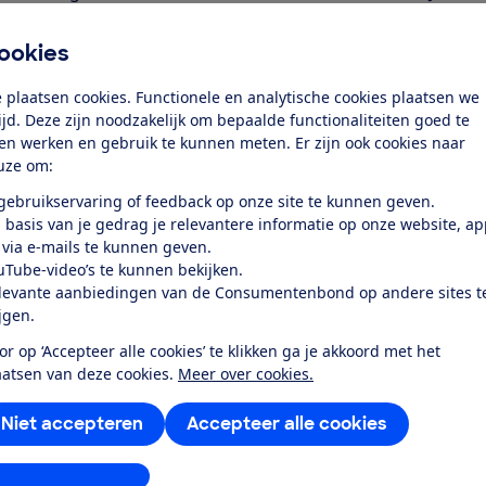
websites waarbij je moet inloggen. Een cookie zorgt ervo
je de site gebruikt.
ookies
Looptijd van cookies
 plaatsen cookies. Functionele en analytische cookies plaatsen we
Cookies hebben een looptijd. Sommige cookies worden 
tijd. Deze zijn noodzakelijk om bepaalde functionaliteiten goed te
afsluit. Andere (bijvoorbeeld sessietokens die je autom
ten werken en gebruik te kunnen meten. Er zijn ook cookies naar
uze om:
kunnen jaren op je computer blijven staan als je ze niet
Je kunt meestal niet zien waar een cookie precies voor 
 gebruikservaring of feedback op onze site te kunnen geven.
tekstbestandjes, maar de inhoud van die bestandjes is
 basis van je gedrag je relevantere informatie op onze website, a
computercode. De echte gegevens over jou staan in de
 via e-mails te kunnen geven.
Advertenties op maat
uTube-video’s te kunnen bekijken.
levante aanbiedingen van de Consumentenbond op andere sites t
ijgen.
De mogelijkheid om gebruikers te identificeren en volg
waardevol. Door te volgen wat voor pagina's de gebru
or op ‘Accepteer alle cookies’ te klikken ga je akkoord met het
de gebruiker worden aangepast. Denk aan webwinkels 
aatsen van deze cookies.
Meer over cookies.
Tracking cookies
Niet accepteren
Accepteer alle cookies
Hoe werkt dit? Een website (A) kan bijvoorbeeld een 
om een cookie te plaatsen. Die adverteerder weet dan 
stellingen aanpassen