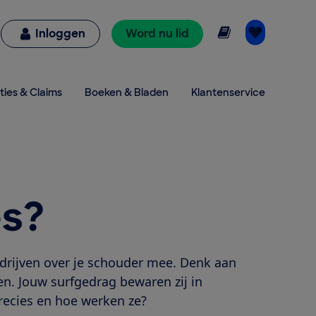
Online lezen
Inloggen
Word nu lid
ties & Claims
Boeken & Bladen
Klantenservice
es?
edrijven over je schouder mee. Denk aan
en. Jouw surfgedrag bewaren zij in
recies en hoe werken ze?