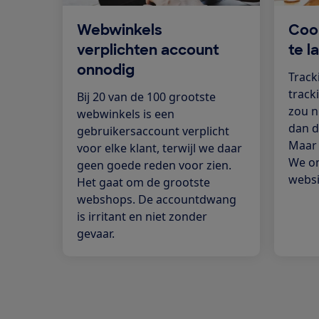
Webwinkels
Coo
verplichten account
te l
onnodig
Track
track
Bij 20 van de 100 grootste
zou n
webwinkels is een
dan d
gebruikersaccount verplicht
Maar 
voor elke klant, terwijl we daar
We on
geen goede reden voor zien.
websi
Het gaat om de grootste
webshops. De accountdwang
is irritant en niet zonder
gevaar.