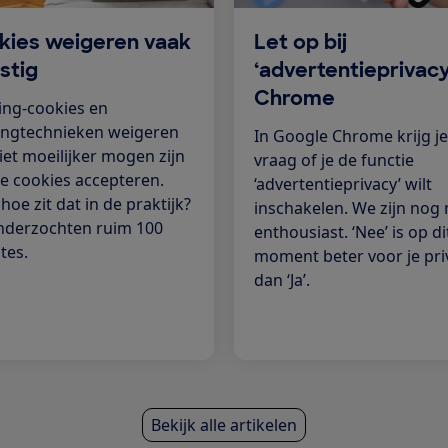
kies weigeren vaak
Let op bij
astig
‘advertentieprivacy
Chrome
ing-cookies en
ingtechnieken weigeren
In Google Chrome krijg je
iet moeilijker mogen zijn
vraag of je de functie
e cookies accepteren.
‘advertentieprivacy’ wilt
hoe zit dat in de praktijk?
inschakelen. We zijn nog 
derzochten ruim 100
enthousiast. ‘Nee’ is op di
tes.
moment beter voor je pri
dan ‘Ja’.
Bekijk alle artikelen