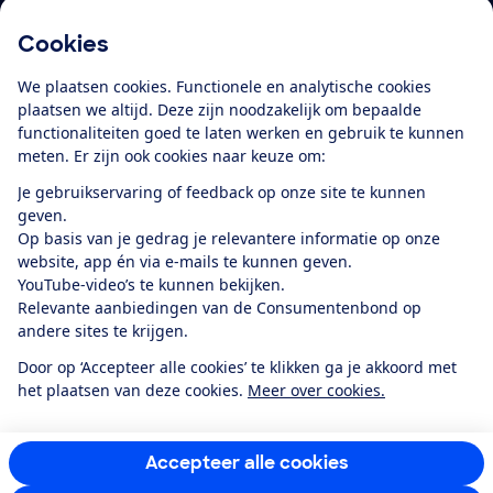
Cookies
Download de app
We plaatsen cookies. Functionele en analytische cookies
plaatsen we altijd. Deze zijn noodzakelijk om bepaalde
functionaliteiten goed te laten werken en gebruik te kunnen
meten. Er zijn ook cookies naar keuze om:
Alles over de
Consumentenbond-
Je gebruikservaring of feedback op onze site te kunnen
app
geven.
Op basis van je gedrag je relevantere informatie op onze
website, app én via e-mails te kunnen geven.
Algemene Voorwaarden
Privacyverklaring
YouTube-video’s te kunnen bekijken.
Cookiebeleid
Privacyvoorkeuren
Wijzigen & opzeggen
Relevante aanbiedingen van de Consumentenbond op
Toegankelijkheid
andere sites te krijgen.
RSS-feed nieuws
Facebook
Twitter
Instagram
Youtube
LinkedIn
Door op ‘Accepteer alle cookies’ te klikken ga je akkoord met
het plaatsen van deze cookies.
Meer over cookies.
12.901
consumenten
beoordelen de Consumentenbond
met gemiddeld
een
8,4
Accepteer alle cookies