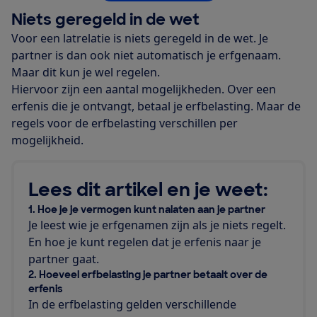
Niets geregeld in de wet
Voor een latrelatie is niets geregeld in de wet. Je
partner is dan ook niet automatisch je erfgenaam.
Maar dit kun je wel regelen.
Hiervoor zijn een aantal mogelijkheden. Over een
erfenis die je ontvangt, betaal je erfbelasting. Maar de
regels voor de erfbelasting verschillen per
mogelijkheid.
Lees dit artikel en je weet:
1. Hoe je je vermogen kunt nalaten aan je partner
Je leest wie je erfgenamen zijn als je niets regelt.
En hoe je kunt regelen dat je erfenis naar je
partner gaat.
2. Hoeveel erfbelasting je partner betaalt over de
erfenis
In de erfbelasting gelden verschillende