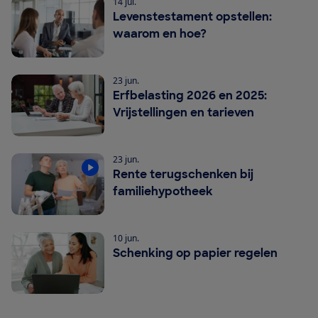
14 jul.
Levenstestament opstellen:
waarom en hoe?
23 jun.
Erfbelasting 2026 en 2025:
Vrijstellingen en tarieven
23 jun.
Rente terugschenken bij
familiehypotheek
10 jun.
Schenking op papier regelen