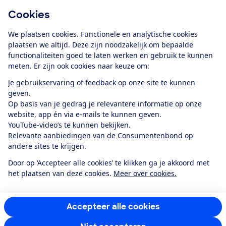
Cookies
Download de app
We plaatsen cookies. Functionele en analytische cookies
plaatsen we altijd. Deze zijn noodzakelijk om bepaalde
functionaliteiten goed te laten werken en gebruik te kunnen
meten. Er zijn ook cookies naar keuze om:
Alles over de
Consumentenbond-
Je gebruikservaring of feedback op onze site te kunnen
app
geven.
Op basis van je gedrag je relevantere informatie op onze
website, app én via e-mails te kunnen geven.
Algemene Voorwaarden
Privacyverklaring
YouTube-video’s te kunnen bekijken.
Cookiebeleid
Privacyvoorkeuren
Wijzigen & opzeggen
Relevante aanbiedingen van de Consumentenbond op
Toegankelijkheid
andere sites te krijgen.
RSS-feed nieuws
Facebook
Twitter
Instagram
Youtube
LinkedIn
Door op ‘Accepteer alle cookies’ te klikken ga je akkoord met
het plaatsen van deze cookies.
Meer over cookies.
12.901
consumenten
beoordelen de Consumentenbond
met gemiddeld
een
8,4
Accepteer alle cookies