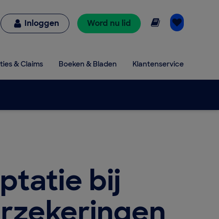
Online lezen
Inloggen
Word nu lid
ties & Claims
Boeken & Bladen
Klantenservice
tatie bij
erzekeringen