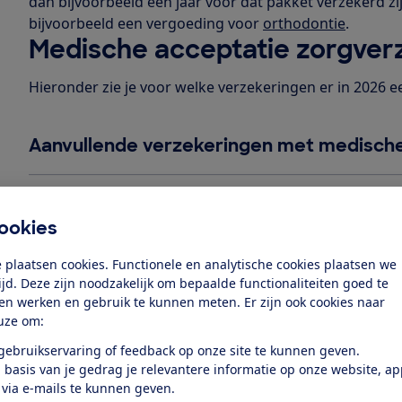
dan bijvoorbeeld een jaar voor dat pakket verzekerd zi
bijvoorbeeld een vergoeding voor
orthodontie
.
Medische acceptatie zorgver
Hieronder zie je voor welke verzekeringen er in 2026 e
Aanvullende verzekeringen met medische
Tandartsverzekeringen met medische ac
ookies
 plaatsen cookies. Functionele en analytische cookies plaatsen we
In onze check staan alleen verzekeraars die zich niet r
tijd. Deze zijn noodzakelijk om bepaalde functionaliteiten goed te
En we keken dan alleen naar individuele polissen en ope
ten werken en gebruik te kunnen meten. Er zijn ook cookies naar
voor het jaar 2026. Gesloten collectiviteiten voor speci
uze om:
meegenomen.
 gebruikservaring of feedback op onze site te kunnen geven.
De volgende verzekeraars zijn bij deze check meegenome
 basis van je gedrag je relevantere informatie op onze website, a
CZ, CZdirect, De christelijke zorgverzekeraar, De Friesla
 via e-mails te kunnen geven.
a.s.r., Interpolis, Just, Menzis, Nationale-Nederlanden,