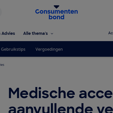
Homepage van de Consumentenbond
h Advies
Alle thema's
Ac
Gebruikstips
Vergoedingen
ies
Medische accep
aanvullende v