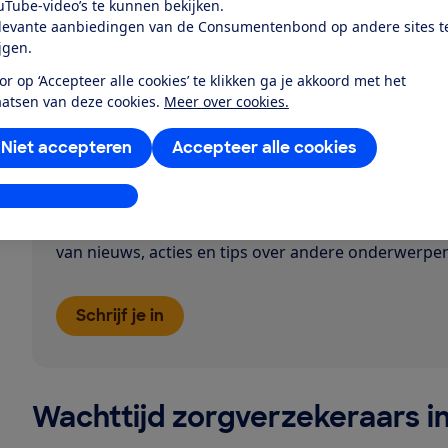
uTube-video’s te kunnen bekijken.
United Consumers, Univé, VGZ, VGZbewuzt, VinkVink, ZE
levante aanbiedingen van de Consumentenbond op andere sites t
en Zekerheid.
ijgen.
*Van Aevitae Laef!4 hebben we geen data. Deze ontbre
or op ‘Accepteer alle cookies’ te klikken ga je akkoord met het
aatsen van deze cookies.
Meer over cookies.
Het laatste zorgnieu
Niet accepteren
Accepteer alle cookies
stellingen aanpassen
Meld je aan voor onze gratis e-mails en blijf op de 
nieuws over zorgverzekeringen. Én we houden je o
van nieuws, acties en tips over andere onderwerpe
Schrijf je in
Wachttijd zorgverzekeraars i