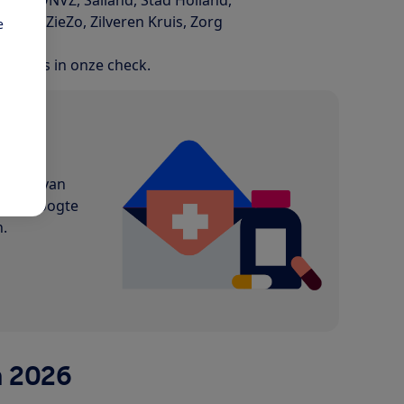
KUR, ZieZo, Zilveren Kruis, Zorg
e
ekt dus in onze check.
ws
hoogte van
p de hoogte
n.
n 2026