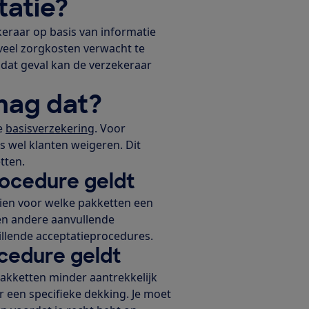
tatie?
keraar op basis van informatie
e veel zorgkosten verwacht te
n dat geval kan de verzekeraar
mag dat?
e
basisverzekering
. Voor
wel klanten weigeren. Dit
tten.
rocedure geldt
ien voor welke pakketten een
n andere aanvullende
illende acceptatieprocedures.
cedure geldt
akketten minder aantrekkelijk
r een specifieke dekking. Je moet