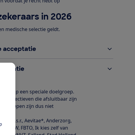
jn voordat je recht hebt op
zekeraars in 2026
en medische selectie geldt.
 acceptatie
ceptatie
ichten op een speciale doelgroep.
n collectieven die afsluitbaar zijn
ale groepen zijn dus niet
n: a.s.r., Aevitae*, Anderzorg,
pp
nd, DSW, FBTO, Ik kies zelf van
 OHRA, ONVZ, Salland, Stad Holland,