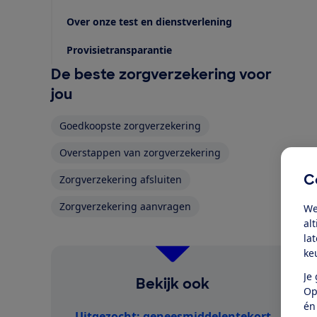
Over onze test en dienstverlening
Provisietransparantie
De beste zorgverzekering voor
jou
Goedkoopste zorgverzekering
Overstappen van zorgverzekering
C
Zorgverzekering afsluiten
Zorgverzekering aanvragen
We
al
la
ke
Je
Bekijk ook
Op
én
Uitgezocht: geneesmiddelentekort