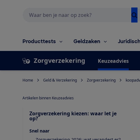
Zoeken
Producttests
Geldzaken
Juridisc
Zorgverzekering
Keuzeadvies
Home
Geld & Verzekering
Zorgverzekering
koopadv
Artikelen binnen Keuzeadvies
Zorgverzekering kiezen: waar let je
op?
Snel naar
Zorgverzekering 2026: wat verandert er?