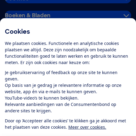
Boeken & Bladen
Cookies
Download de app
We plaatsen cookies. Functionele en analytische cookies
plaatsen we altijd. Deze zijn noodzakelijk om bepaalde
functionaliteiten goed te laten werken en gebruik te kunnen
meten. Er zijn ook cookies naar keuze om:
Alles over de
Consumentenbond-
Je gebruikservaring of feedback op onze site te kunnen
app
geven.
Op basis van je gedrag je relevantere informatie op onze
website, app én via e-mails te kunnen geven.
Algemene Voorwaarden
Privacyverklaring
YouTube-video’s te kunnen bekijken.
Cookiebeleid
Privacyvoorkeuren
Wijzigen & opzeggen
Relevante aanbiedingen van de Consumentenbond op
Toegankelijkheid
andere sites te krijgen.
RSS-feed nieuws
Facebook
Twitter
Instagram
Youtube
LinkedIn
Door op ‘Accepteer alle cookies’ te klikken ga je akkoord met
het plaatsen van deze cookies.
Meer over cookies.
12.901
consumenten
beoordelen de Consumentenbond
met gemiddeld
een
8,4