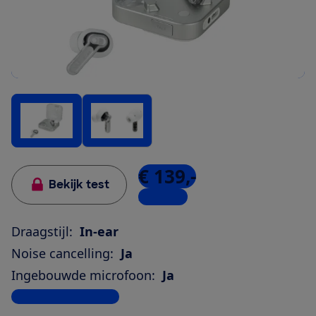
€ 139,-
Bekijk test
3 winkels
Draagstijl:
In-ear
Noise cancelling:
Ja
Ingebouwde microfoon:
Ja
Bekijk alle specificaties