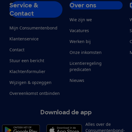
Service &
Over ons
Contact
Wie zijn we
W
Mijn Consumentenbond
Vacatures
S
Klantenservice
Werken bij
Contact
Onze inkomsten
M
Stuur een bericht
Licentieregeling
predicaten
Klachtenformulier
Nieuws
Wijzigen & opzeggen
Overeenkomst ontbinden
Download de app
Alles over de
Consumentenbond-