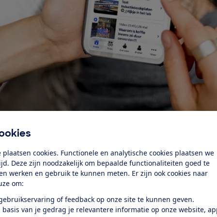
 probleem!
Speciaal voor leden
ookies
Wat doet de Consu
lid? Geen probleem!
 plaatsen cookies. Functionele en analytische cookies plaatsen we
tijd. Deze zijn noodzakelijk om bepaalde functionaliteiten goed te
ten werken en gebruik te kunnen meten. Er zijn ook cookies naar
ntenbond-account krijg je toegang tot alle nieuwsbericht
uze om:
testinformatie. Ook lees je achtergrondartikelen en krijg j
ze experts. Gratis registreren in de app kost je maar een p
 gebruikservaring of feedback op onze site te kunnen geven.
atis account aan
.
 basis van je gedrag je relevantere informatie op onze website, a