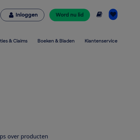
Online lezen
Inloggen
Word nu lid
ties & Claims
Boeken & Bladen
Klantenservice
ips over producten