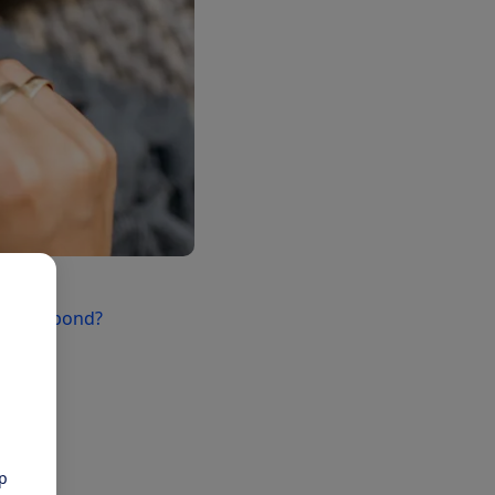
mentenbond?
en en
e
aar
pp