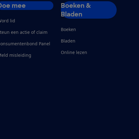
Doe mee
Boeken &
Bladen
ord lid
Boeken
teun een actie of claim
Bladen
Consumentenbond Panel
Online lezen
eld misleiding