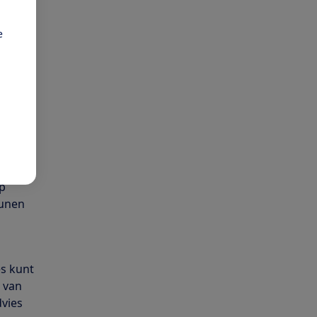
e
ap zijn
ap
eunen
es kunt
 van
dvies