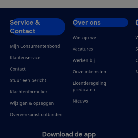
Service &
Over ons
Contact
Wie zijn we
W
Mijn Consumentenbond
Vacatures
S
Klantenservice
Werken bij
Contact
Onze inkomsten
M
Stuur een bericht
Licentieregeling
predicaten
Klachtenformulier
Nieuws
Wijzigen & opzeggen
Overeenkomst ontbinden
Download de app