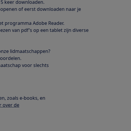
al 5 keer downloaden.
ct openen of eerst downloaden naar je
het programma Adobe Reader.
ezen van pdf’s op een tablet zijn diverse
l onze lidmaatschappen?
voordelen.
dmaatschap voor slechts
en, zoals e-books, en
r over de