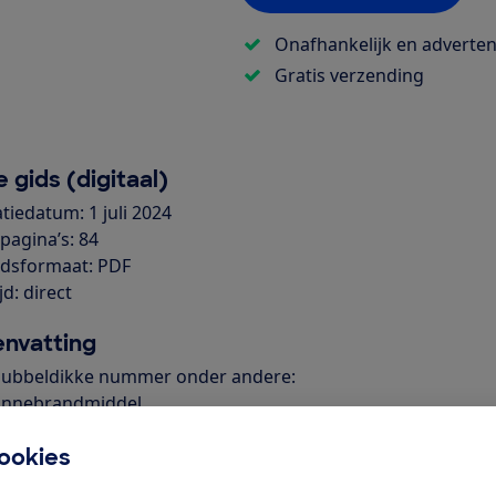
Onafhankelijk en advertenti
Gratis verzending
 gids (digitaal)
tiedatum: 1 juli 2024
pagina’s: 84
dsformaat: PDF
jd: direct
nvatting
 dubbeldikke nummer onder andere:
onnebrandmiddel
 met meer rente
ookies
arbecues
emen met autohuur