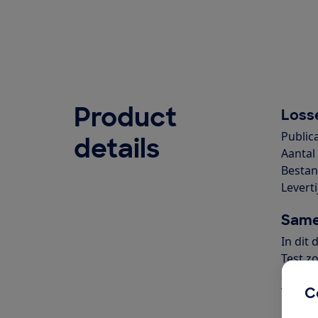
Product
Losse
Publica
details
Aantal 
Bestan
Leverti
Same
In dit
Test z
Sparen
C
Test b
Probl