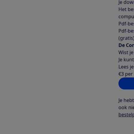
Je down
Het be
comput
Pdf-be
Pdf-be
(grati
De Co
Wist j
Je kunt
Lees j
€3 per
Ver
Je heb
ook ni
bestel