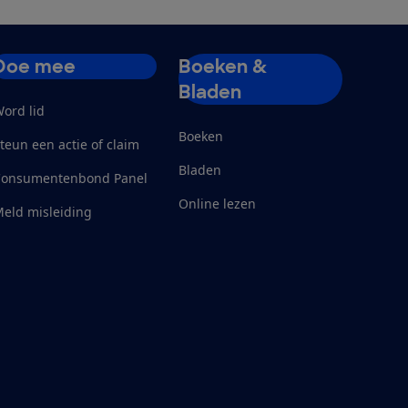
Doe mee
Boeken &
Bladen
ord lid
Boeken
teun een actie of claim
Bladen
Consumentenbond Panel
Online lezen
eld misleiding