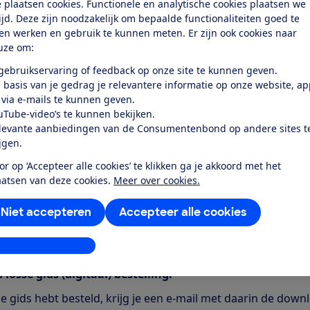
 plaatsen cookies. Functionele en analytische cookies plaatsen we
entilatoren
tijd. Deze zijn noodzakelijk om bepaalde functionaliteiten goed te
nter vliegen
ten werken en gebruik te kunnen meten. Er zijn ook cookies naar
n over de grens
uze om:
asmachines
 gebruikservaring of feedback op onze site te kunnen geven.
te pakketten
 basis van je gedrag je relevantere informatie op onze website, a
iezers
 via e-mails te kunnen geven.
gen voor ouderen
uTube-video’s te kunnen bekijken.
owerbanks
levante aanbiedingen van de Consumentenbond op andere sites t
voor identificatie
ijgen.
iezers
or op ‘Accepteer alle cookies’ te klikken ga je akkoord met het
 Ziggo dominant
aatsen van deze cookies.
Meer over cookies.
etchup
offen
Niet accepteren
Accepteer alle cookies
 voedingsclaims
 kassabonnen
stellingen aanpassen
igheden en nog veel meer!
 losse gids (digitaal) bestelling:
de gids hebt besteld, krijg je een e-mail met daarin de down