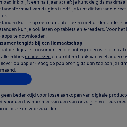
loadlink blijft een half jaar actief; je kunt de gids maxima
standsformaat van de gids is pdf. Je kunt dit bestand dire
er.
standen kun je op een computer lezen met onder andere 
standen kun je ook lezen op tablets en e-readers. Voor het l
s) apps te downloaden.
nsumentengids bij een lidmaatschap
e dat de digitale Consumentengids inbegrepen is in bijna a
 alle edities
online lezen
en profiteert ook van veel andere 
e liever op papier? Voeg de papieren gids dan toe aan je li
 maand.
tel me meer
t geen bedenktijd voor losse aankopen van digitale product
et voor een los nummer van een van onze gidsen.
Lees mee
procedure en voorwaarden
.