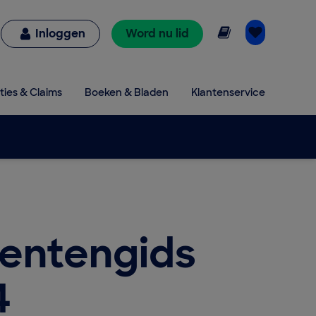
Online lezen
Inloggen
Word nu lid
ties & Claims
Boeken & Bladen
Klantenservice
entengids
4