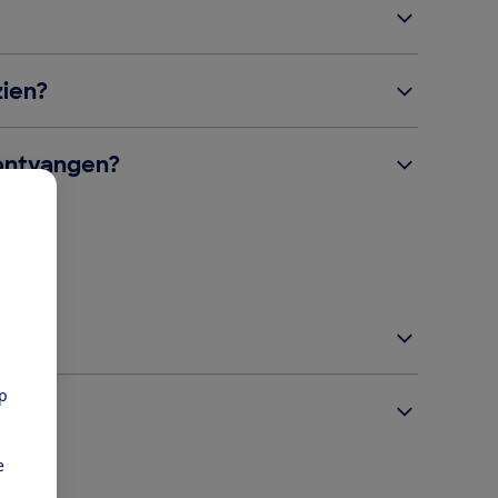
zien?
 ontvangen?
pp
?
e