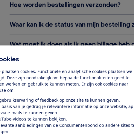
Hoe worden bestellingen verzonden?
Waar kan ik de status van mijn bestelling 
Wat moet ik doen als ik geen bijlage heb
ookies
Retouren
 plaatsen cookies. Functionele en analytische cookies plaatsen we
tijd. Deze zijn noodzakelijk om bepaalde functionaliteiten goed te
ten werken en gebruik te kunnen meten. Er zijn ook cookies naar
Hoe kan ik mijn bestelling retour sturen?
uze om:
 gebruikservaring of feedback op onze site te kunnen geven.
 basis van je gedrag je relevantere informatie op onze website, a
Hoe werkt de bedenktijd bij een aankoop
 via e-mails te kunnen geven.
uTube-video’s te kunnen bekijken.
levante aanbiedingen van de Consumentenbond op andere sites t
ijgen.