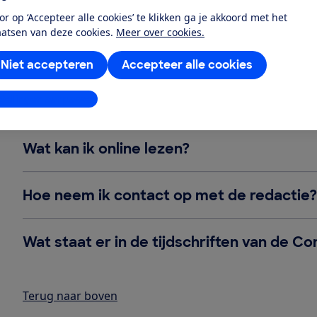
Lezen en contact
or op ‘Accepteer alle cookies’ te klikken ga je akkoord met het
aatsen van deze cookies.
Meer over cookies.
Wat zijn de tarieven van de losse abonn
Niet accepteren
Accepteer alle cookies
Wat zijn de verschijningsdata van de tijds
stellingen aanpassen
Wat kan ik online lezen?
Hoe neem ik contact op met de redactie?
Wat staat er in de tijdschriften van de
Terug naar boven