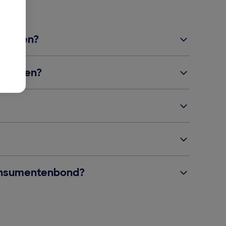
ementen?
chriften?
 Consumentenbond?