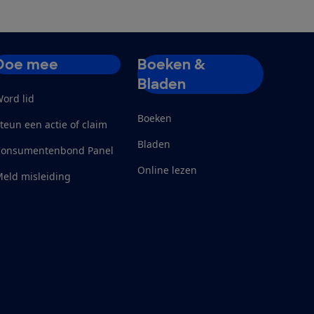
Doe mee
Boeken &
Bladen
ord lid
Boeken
teun een actie of claim
Bladen
Consumentenbond Panel
Online lezen
eld misleiding