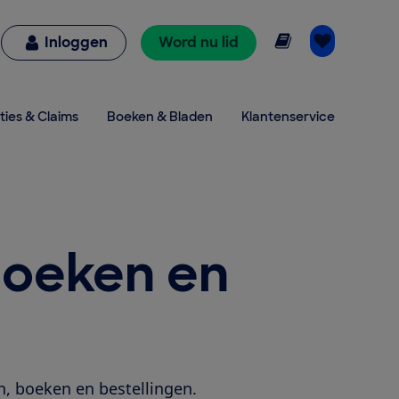
Online lezen
Inloggen
Word nu lid
ties & Claims
Boeken & Bladen
Klantenservice
 boeken en
n, boeken en bestellingen.