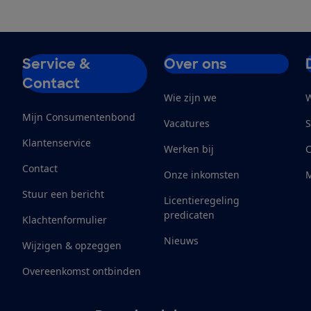
Service &
Over ons
Contact
Wie zijn we
W
Mijn Consumentenbond
Vacatures
S
Klantenservice
Werken bij
Contact
Onze inkomsten
M
Stuur een bericht
Licentieregeling
predicaten
Klachtenformulier
Nieuws
Wijzigen & opzeggen
Overeenkomst ontbinden