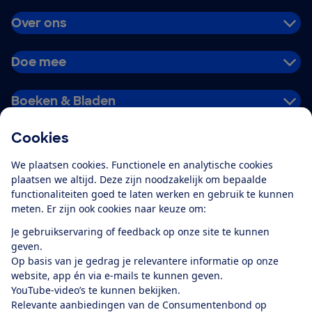
Over ons
Doe mee
Boeken & Bladen
Cookies
Download de app
We plaatsen cookies. Functionele en analytische cookies
plaatsen we altijd. Deze zijn noodzakelijk om bepaalde
functionaliteiten goed te laten werken en gebruik te kunnen
meten. Er zijn ook cookies naar keuze om:
Alles over de
Consumentenbond-
Je gebruikservaring of feedback op onze site te kunnen
app
geven.
Op basis van je gedrag je relevantere informatie op onze
website, app én via e-mails te kunnen geven.
Algemene Voorwaarden
Privacyverklaring
YouTube-video’s te kunnen bekijken.
Cookiebeleid
Privacyvoorkeuren
Wijzigen & opzeggen
Relevante aanbiedingen van de Consumentenbond op
Toegankelijkheid