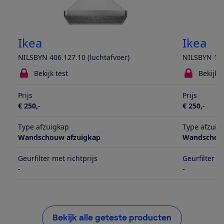
Ikea
Ikea
NILSBYN 406.127.10 (luchtafvoer)
NILSBYN 106
Bekijk test
Bekijk t
Prijs
Prijs
€ 250,-
€ 250,-
Type afzuigkap
Type afzuig
Wandschouw afzuigkap
Wandschouw
Geurfilter met richtprijs
Geurfilter m
-
-
Bekijk alle geteste producten