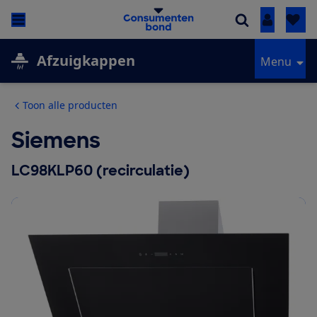
Inloggen
Afzuigkappen
Menu
Toon alle producten
Siemens
LC98KLP60 (recirculatie)