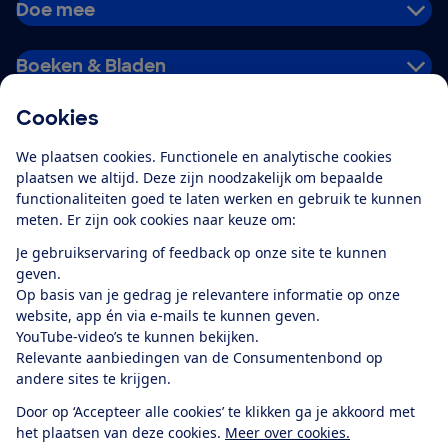
Doe mee
Boeken & Bladen
Cookies
Download de app
We plaatsen cookies. Functionele en analytische cookies
plaatsen we altijd. Deze zijn noodzakelijk om bepaalde
functionaliteiten goed te laten werken en gebruik te kunnen
meten. Er zijn ook cookies naar keuze om:
Alles over de
Consumentenbond-
Je gebruikservaring of feedback op onze site te kunnen
app
geven.
Op basis van je gedrag je relevantere informatie op onze
website, app én via e-mails te kunnen geven.
Algemene Voorwaarden
Privacyverklaring
YouTube-video’s te kunnen bekijken.
Cookiebeleid
Privacyvoorkeuren
Wijzigen & opzeggen
Relevante aanbiedingen van de Consumentenbond op
Toegankelijkheid
andere sites te krijgen.
RSS-feed nieuws
Facebook
Twitter
Instagram
Youtube
LinkedIn
Door op ‘Accepteer alle cookies’ te klikken ga je akkoord met
het plaatsen van deze cookies.
Meer over cookies.
12.901
consumenten
beoordelen de Consumentenbond
met gemiddeld