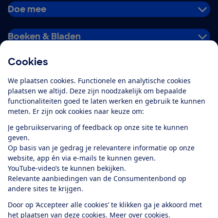
Doe mee
Boeken & Bladen
Cookies
Download de app
We plaatsen cookies. Functionele en analytische cookies
plaatsen we altijd. Deze zijn noodzakelijk om bepaalde
functionaliteiten goed te laten werken en gebruik te kunnen
meten. Er zijn ook cookies naar keuze om:
Alles over de
Consumentenbond-
Je gebruikservaring of feedback op onze site te kunnen
app
geven.
Op basis van je gedrag je relevantere informatie op onze
website, app én via e-mails te kunnen geven.
Algemene Voorwaarden
Privacyverklaring
YouTube-video’s te kunnen bekijken.
Cookiebeleid
Privacyvoorkeuren
Wijzigen & opzeggen
Relevante aanbiedingen van de Consumentenbond op
Toegankelijkheid
andere sites te krijgen.
RSS-feed nieuws
Facebook
Twitter
Instagram
Youtube
LinkedIn
Door op ‘Accepteer alle cookies’ te klikken ga je akkoord met
het plaatsen van deze cookies.
Meer over cookies.