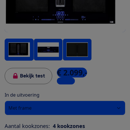
€ 2.099,-
Bekijk test
1 winkel
In de uitvoering
Met frame
Aantal kookzones:
4 kookzones