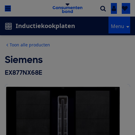
Inloggen
Inductiekookplaten
Menu
Toon alle producten
Siemens
EX877NX68E