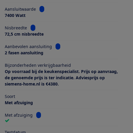
Bekijk informatie voor Aansluitwaarde
Aansluitwaarde
7400 Watt
Bekijk informatie voor Nisbreedte
Nisbreedte
72,5 cm nisbreedte
Bekijk informatie voor Aanbevolen aans
Aanbevolen aansluiting
2 fasen aansluiting
Bijzonderheden verkrijgbaarheid
Op voorraad bij de keukenspecialist. Prijs op aanvraag,
de genoemde prijs is ter indicatie. Adviesprijs op
siemens-home.nl is €4380.
Soort
Met afzuiging
Bekijk informatie voor Met afzuiging
Met afzuiging
Testdatum