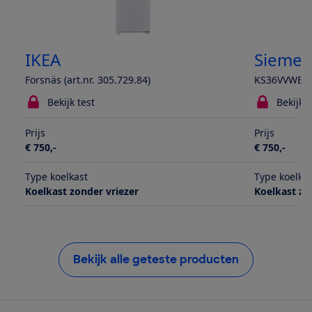
IKEA
Siemen
Forsnäs (art.nr. 305.729.84)
KS36VVWEP
Bekijk test
Bekijk t
Prijs
Prijs
€ 750,-
€ 750,-
Type koelkast
Type koelka
Koelkast zonder vriezer
Koelkast zo
Bekijk alle geteste producten