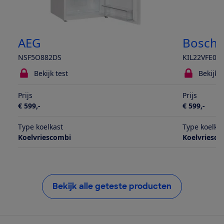
AEG
Bosch
NSF5O882DS
KIL22VFE0
Bekijk test
Bekijk t
Prijs
Prijs
€ 599,-
€ 599,-
Type koelkast
Type koelka
Koelvriescombi
Koelvriesc
Bekijk alle geteste producten