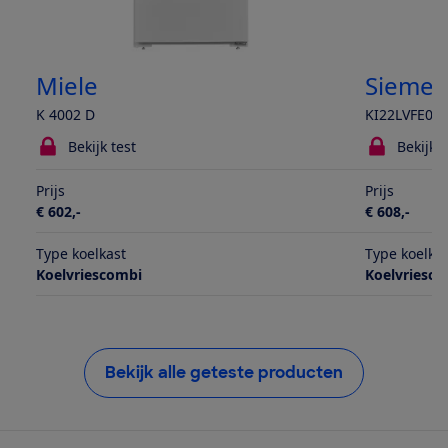
Miele
Siemen
K 4002 D
KI22LVFE0
Bekijk test
Bekijk t
Prijs
Prijs
€ 602,-
€ 608,-
Type koelkast
Type koelka
Koelvriescombi
Koelvriesc
Bekijk alle geteste producten