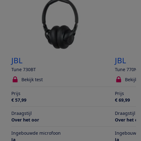
JBL
JBL
Tune 730BT
Tune 770NC
Bekijk test
Bekijk t
Prijs
Prijs
€ 57,99
€ 69,99
Draagstijl
Draagstijl
Over het oor
Over het oo
Ingebouwde microfoon
Ingebouwde
Ja
Ja