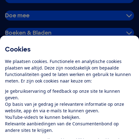
Doe mee
Boeken & Bladen
Cookies
Download de app
We plaatsen cookies. Functionele en analytische cookies
plaatsen we altijd. Deze zijn noodzakelijk om bepaalde
functionaliteiten goed te laten werken en gebruik te kunnen
meten. Er zijn ook cookies naar keuze om:
Alles over de
Consumentenbond-
Je gebruikservaring of feedback op onze site te kunnen
app
geven.
Op basis van je gedrag je relevantere informatie op onze
website, app én via e-mails te kunnen geven.
Algemene Voorwaarden
Privacyverklaring
YouTube-video’s te kunnen bekijken.
Cookiebeleid
Privacyvoorkeuren
Wijzigen & opzeggen
Relevante aanbiedingen van de Consumentenbond op
Toegankelijkheid
andere sites te krijgen.
RSS-feed nieuws
Facebook
Twitter
Instagram
Youtube
LinkedIn