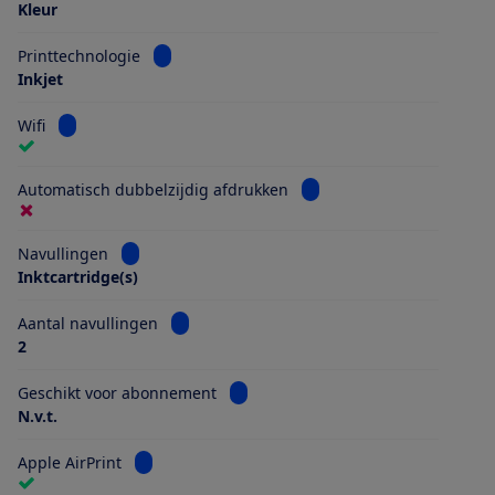
Kleur
Bekijk informatie voor Printtechnologie
Printtechnologie
Inkjet
Bekijk informatie voor Wifi
Wifi
Bekijk informatie voor Au
Automatisch dubbelzijdig afdrukken
Bekijk informatie voor Navullingen
Navullingen
Inktcartridge(s)
Bekijk informatie voor Aantal navullingen
Aantal navullingen
2
Bekijk informatie voor Geschikt vo
Geschikt voor abonnement
N.v.t.
Bekijk informatie voor Apple AirPrint
Apple AirPrint