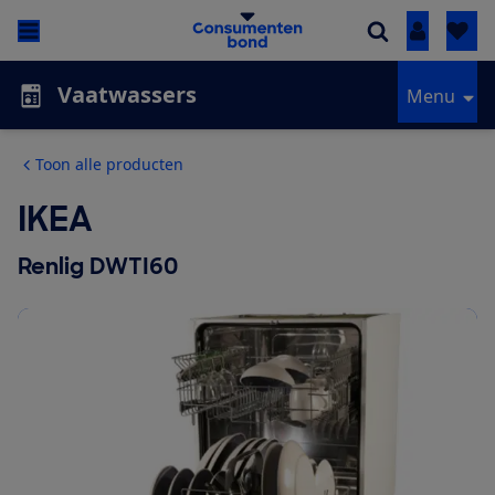
Inloggen
Vaatwassers
Menu
Toon alle producten
IKEA
Renlig DWTI60