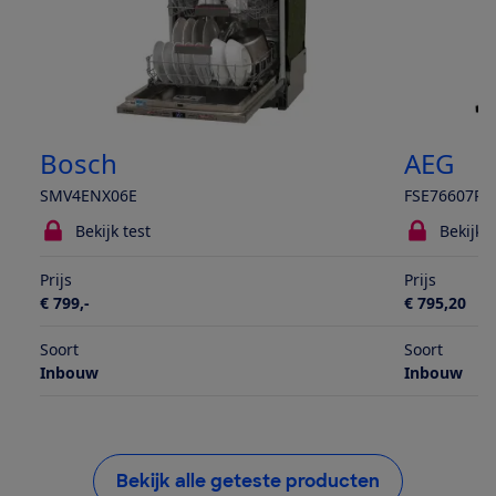
Bosch
AEG
SMV4ENX06E
FSE76607P
Bekijk test
Bekijk t
Prijs
Prijs
€ 799,-
€ 795,20
Soort
Soort
Inbouw
Inbouw
Bekijk alle geteste producten