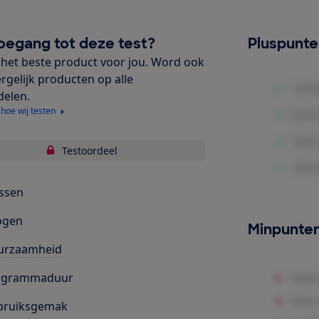
oegang tot deze test?
Pluspunt
het beste product voor jou. Word ook
ergelijk producten op alle
delen.
 hoe wij testen
Testoordeel
ssen
ogen
Minpunte
urzaamheid
ogrammaduur
bruiksgemak