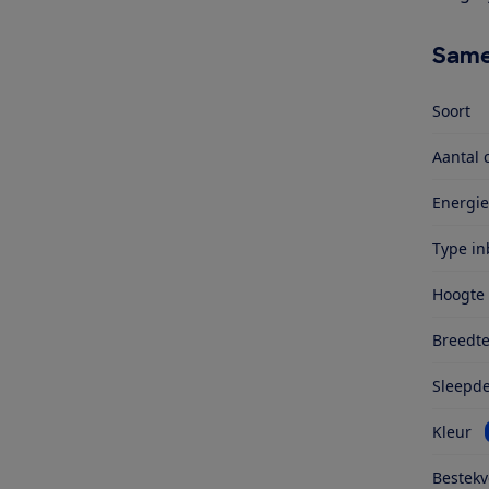
Same
Soort
Aantal 
Energie
Type i
Hoogte
Breedt
Sleepd
Kleur
Bestekv