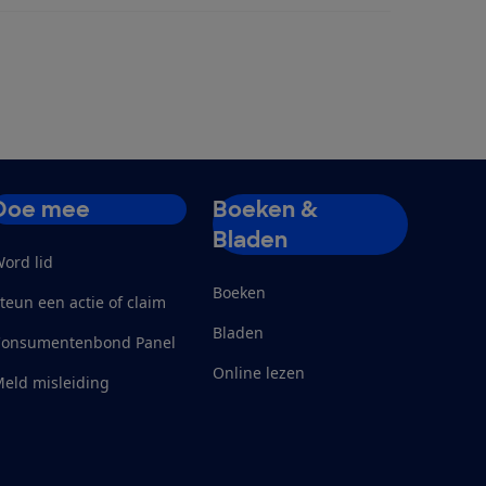
Doe mee
Boeken &
Bladen
ord lid
Boeken
teun een actie of claim
Bladen
Consumentenbond Panel
Online lezen
eld misleiding