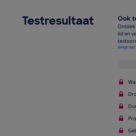
Testresultaat
Ook t
Ontdek 
lid en v
testoor
Bekijk hier
Wa
Dr
Du
Pr
Ge