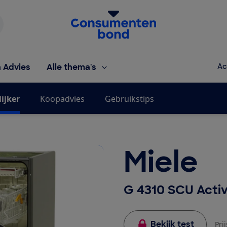
Homepage van de Consumentenbond
h Advies
Alle thema's
Ac
ijker
Koopadvies
Gebruikstips
Miele
G 4310 SCU Activ
Bekijk test
Pri