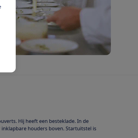
e
verts. Hij heeft een besteklade. In de
inklapbare houders boven. Startuitstel is