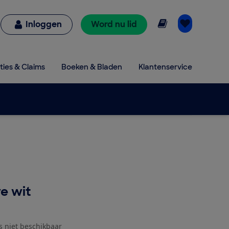
Online lezen
Inloggen
Word nu lid
ties & Claims
Boeken & Bladen
Klantenservice
e wit
js niet beschikbaar