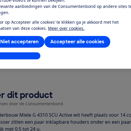
uTube-video’s te kunnen bekijken.
el dichtbij...
levante aanbiedingen van de Consumentenbond op andere sites t
ijgen.
or op ‘Accepteer alle cookies’ te klikken ga je akkoord met het
aatsen van deze cookies.
Meer over cookies.
Niet accepteren
Accepteer alle cookies
stellingen aanpassen
r dit product
even door de Consumentenbond
erbouw Miele G 4310 SCU Active wit heeft plaats voor 14 cou
sser zitten een paar inklapbare houders onder en een paar 
k met 0,5 tot 24 u.