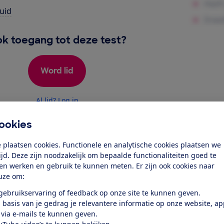
uid
k toegang tot deze test?
Word lid
Al lid? Log in
ookies
 plaatsen cookies. Functionele en analytische cookies plaatsen we
tijd. Deze zijn noodzakelijk om bepaalde functionaliteiten goed te
ten werken en gebruik te kunnen meten. Er zijn ook cookies naar
uze om:
test
 gebruikservaring of feedback op onze site te kunnen geven.
 basis van je gedrag je relevantere informatie op onze website, a
 via e-mails te kunnen geven.
den en schalen schoon en droog,