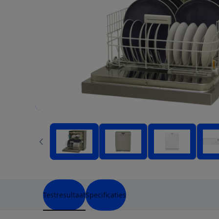
Testresultaat
Specificaties