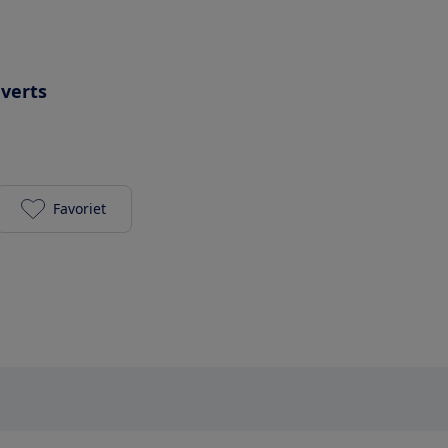
uverts
Favoriet
Miele G 4310 SCU Active wit toevoegen aan je favor