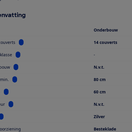
nvatting
Onderbouw
Bekijk informatie voor Aantal couverts
couverts
14 couverts
Bekijk informatie voor Energieklasse
klasse
-
Bekijk informatie voor Type inbouw
nbouw
N.v.t.
Bekijk informatie voor Hoogte min.
 min.
80 cm
Bekijk informatie voor Breedte
e
60 cm
Bekijk informatie voor Sleepdeur
eur
N.v.t.
Bekijk informatie voor Kleur
Zilver
oorziening
Besteklade