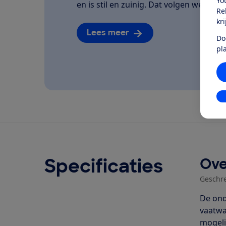
Yo
en is stil en zuinig. Dat volgen we van he
Re
kr
Lees meer
Do
pl
In
Specificaties
Ove
Geschr
De ond
vaatwa
mogelij