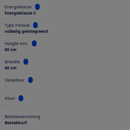
Bekijk informatie voor Energieklasse
Energieklasse
Energieklasse C
Bekijk informatie voor Type inbouw
Type inbouw
volledig geïntegreerd
Bekijk informatie voor Hoogte min.
Hoogte min.
80 cm
Bekijk informatie voor Breedte
Breedte
60 cm
Bekijk informatie voor Sleepdeur
Sleepdeur
-
Bekijk informatie voor Kleur
Kleur
-
Bestekvoorziening
Bestekkorf