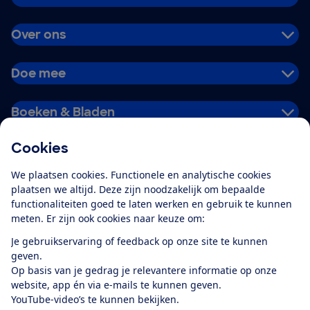
Over ons
Doe mee
Boeken & Bladen
Cookies
Download de app
We plaatsen cookies. Functionele en analytische cookies
plaatsen we altijd. Deze zijn noodzakelijk om bepaalde
functionaliteiten goed te laten werken en gebruik te kunnen
meten. Er zijn ook cookies naar keuze om:
Alles over de
Consumentenbond-
Je gebruikservaring of feedback op onze site te kunnen
app
geven.
Op basis van je gedrag je relevantere informatie op onze
website, app én via e-mails te kunnen geven.
Algemene Voorwaarden
Privacyverklaring
YouTube-video’s te kunnen bekijken.
Cookiebeleid
Privacyvoorkeuren
Wijzigen & opzeggen