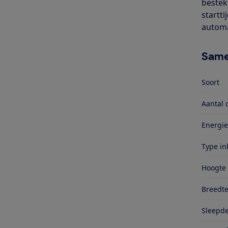
bestek
startti
automa
Same
Soort
Aantal 
Energie
Type i
Hoogte
Breedt
Sleepd