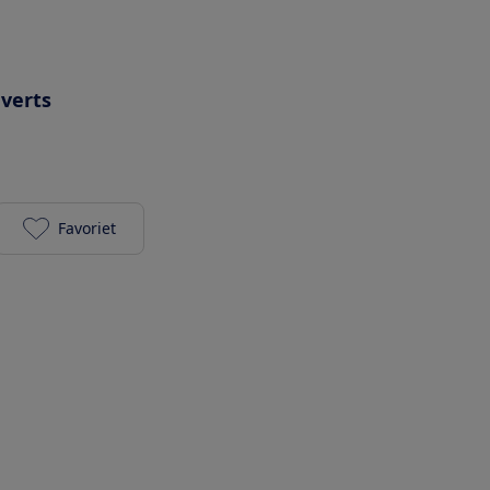
uverts
Favoriet
Miele G7560 SCVi Autodos toevoegen aan je favori