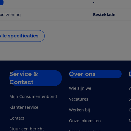
Bekijk informatie voor Kleur
-
oorziening
Besteklade
Alle specificaties
Service &
Over ons
Contact
Wie zijn we
W
Mijn Consumentenbond
Vacatures
S
Klantenservice
Werken bij
Contact
Onze inkomsten
M
Stuur een bericht