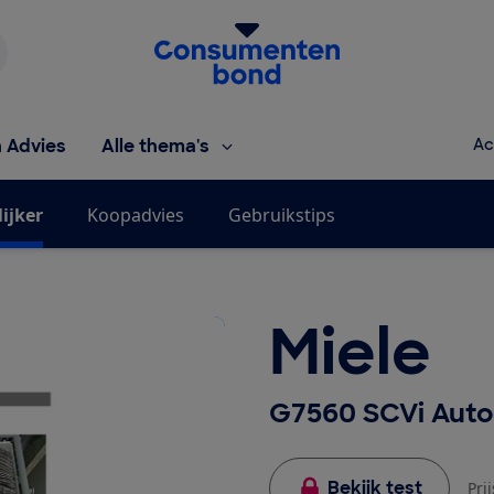
Homepage van de Consumentenbond
h Advies
Alle thema's
Ac
ijker
Koopadvies
Gebruikstips
Miele
G7560 SCVi Aut
Bekijk test
Pri