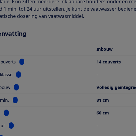
lade. Erin zitten meerdere inklapbare houders onder en me
jd 1 min. tot 24 uur uitstellen. Je kunt de vaatwasser bedie
tische dosering van vaatwasmiddel.
nvatting
Inbouw
Bekijk informatie voor Aantal couverts
couverts
14 couverts
Bekijk informatie voor Energieklasse
klasse
-
Bekijk informatie voor Type inbouw
nbouw
Volledig geïntegre
Bekijk informatie voor Hoogte min.
 min.
81 cm
Bekijk informatie voor Breedte
e
60 cm
Bekijk informatie voor Sleepdeur
eur
-