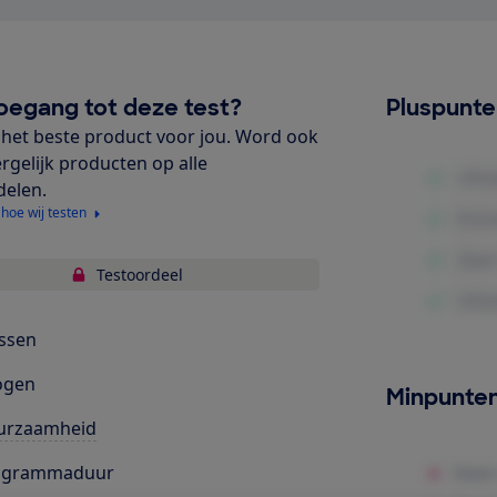
oegang tot deze test?
Pluspunt
het beste product voor jou. Word ook
ergelijk producten op alle
delen.
 hoe wij testen
Testoordeel
ssen
ogen
Minpunte
urzaamheid
ogrammaduur