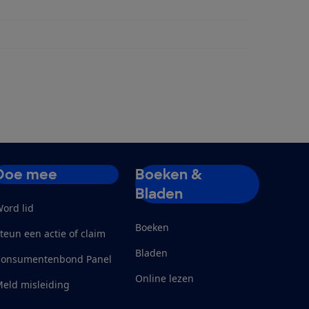
Doe mee
Boeken &
Bladen
ord lid
Boeken
teun een actie of claim
Bladen
Consumentenbond Panel
Online lezen
eld misleiding