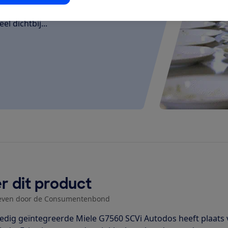
den en schalen schoon en droog,
el dichtbij...
r dit product
even door de Consumentenbond
ledig geïntegreerde Miele G7560 SCVi Autodos heeft plaats v