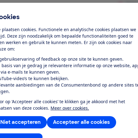
bruiksgemak
ookies
uid
 plaatsen cookies. Functionele en analytische cookies plaatsen we
k toegang tot deze test?
tijd. Deze zijn noodzakelijk om bepaalde functionaliteiten goed te
ten werken en gebruik te kunnen meten. Er zijn ook cookies naar
uze om:
Word lid
 gebruikservaring of feedback op onze site te kunnen geven.
 basis van je gedrag je relevantere informatie op onze website, a
 via e-mails te kunnen geven.
Al lid? Log in
uTube-video’s te kunnen bekijken.
levante aanbiedingen van de Consumentenbond op andere sites t
ijgen.
or op ‘Accepteer alle cookies’ te klikken ga je akkoord met het
aatsen van deze cookies.
Meer over cookies.
Niet accepteren
Accepteer alle cookies
test
stellingen aanpassen