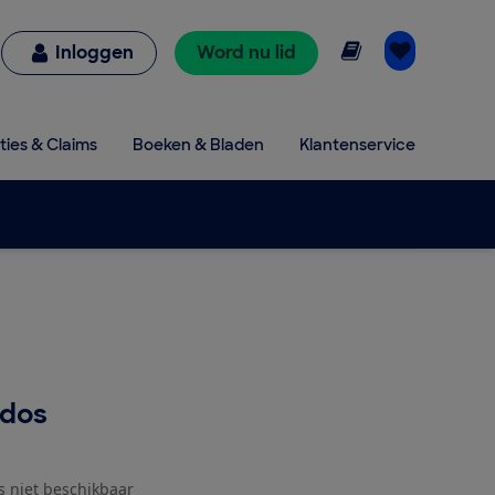
Online lezen
Inloggen
Word nu lid
ties & Claims
Boeken & Bladen
Klantenservice
odos
js niet beschikbaar