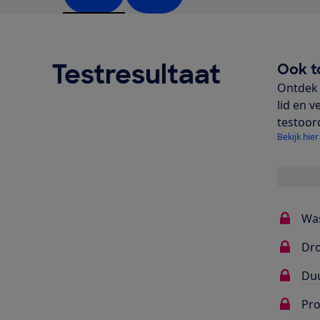
Testresultaat
Ook t
Ontdek 
lid en v
testoor
Bekijk hier
Wa
Dr
Du
Pr