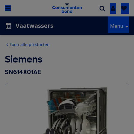
Inloggen
Vaatwassers
Menu
Toon alle producten
Siemens
SN614X01AE