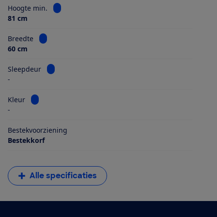
Bekijk informatie voor Hoogte min.
Hoogte min.
81 cm
Bekijk informatie voor Breedte
Breedte
60 cm
Bekijk informatie voor Sleepdeur
Sleepdeur
-
Bekijk informatie voor Kleur
Kleur
-
Bestekvoorziening
Bestekkorf
Alle specificaties