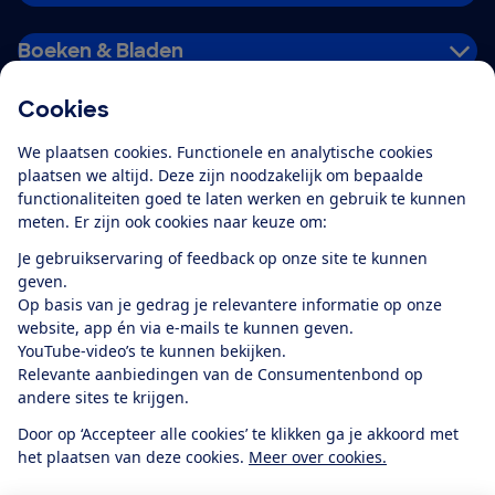
Boeken & Bladen
Cookies
Download de app
We plaatsen cookies. Functionele en analytische cookies
plaatsen we altijd. Deze zijn noodzakelijk om bepaalde
functionaliteiten goed te laten werken en gebruik te kunnen
meten. Er zijn ook cookies naar keuze om:
Alles over de
Consumentenbond-
Je gebruikservaring of feedback op onze site te kunnen
app
geven.
Op basis van je gedrag je relevantere informatie op onze
website, app én via e-mails te kunnen geven.
Algemene Voorwaarden
Privacyverklaring
YouTube-video’s te kunnen bekijken.
Cookiebeleid
Privacyvoorkeuren
Wijzigen & opzeggen
Relevante aanbiedingen van de Consumentenbond op
Toegankelijkheid
andere sites te krijgen.
RSS-feed nieuws
Facebook
Twitter
Instagram
Youtube
LinkedIn
Door op ‘Accepteer alle cookies’ te klikken ga je akkoord met
het plaatsen van deze cookies.
Meer over cookies.
12.901
consumenten
beoordelen de Consumentenbond
met gemiddeld
een
8,4