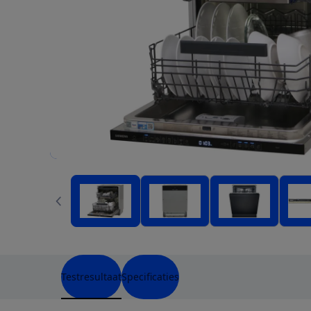
Testresultaat
Specificaties