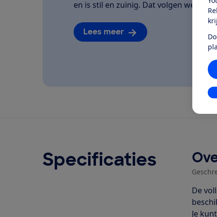
Yo
en is stil en zuinig. Dat volgen we van he
Re
kr
Lees meer
Do
pl
In
Specificaties
Ove
Geschr
De vol
beschi
Je kunt