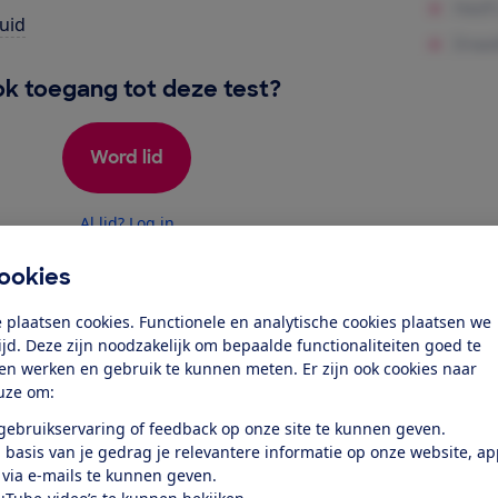
uid
k toegang tot deze test?
Word lid
Al lid? Log in
ookies
 plaatsen cookies. Functionele en analytische cookies plaatsen we
tijd. Deze zijn noodzakelijk om bepaalde functionaliteiten goed te
ten werken en gebruik te kunnen meten. Er zijn ook cookies naar
uze om:
test
 gebruikservaring of feedback op onze site te kunnen geven.
 basis van je gedrag je relevantere informatie op onze website, a
 via e-mails te kunnen geven.
den en schalen schoon en droog,