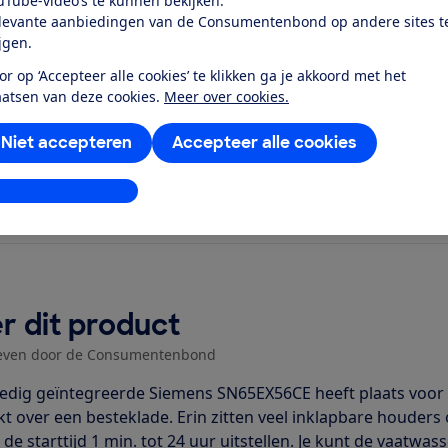
uTube-video’s te kunnen bekijken.
el dichtbij...
levante aanbiedingen van de Consumentenbond op andere sites t
ijgen.
or op ‘Accepteer alle cookies’ te klikken ga je akkoord met het
aatsen van deze cookies.
Meer over cookies.
Niet accepteren
Accepteer alle cookies
stellingen aanpassen
r dit product
even door de Consumentenbond
ledig geïntegreerde Siemens SN65EX56CE heeft plaats voor 1
kt over een besteklade. Erin zitten veel inklapbare houde
 de starttijd 1 min. tot 24 uur uitstellen. Je kunt de vaatwa