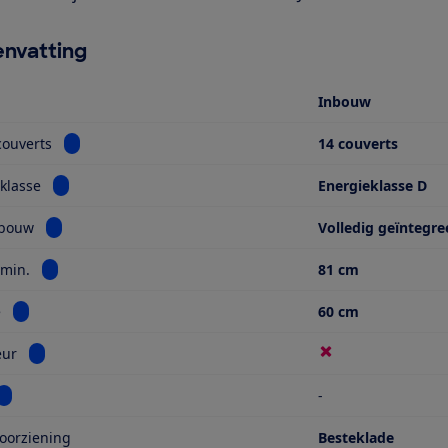
nvatting
Inbouw
Bekijk informatie voor Aantal couverts
couverts
14 couverts
Bekijk informatie voor Energieklasse
klasse
Energieklasse D
Bekijk informatie voor Type inbouw
nbouw
Volledig geïntegre
Bekijk informatie voor Hoogte min.
 min.
81 cm
Bekijk informatie voor Breedte
e
60 cm
Bekijk informatie voor Sleepdeur
eur
Bekijk informatie voor Kleur
-
oorziening
Besteklade