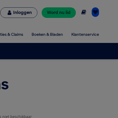
Online lezen
Inloggen
Word nu lid
ties & Claims
Boeken & Bladen
Klantenservice
s
js niet beschikbaar