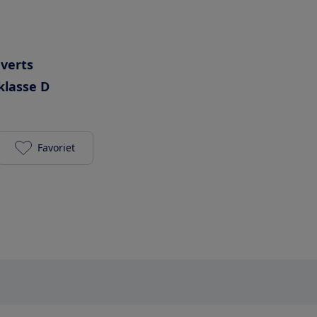
uverts
klasse D
Favoriet
Siemens SN65EX56CE toevoegen aan je favorieten