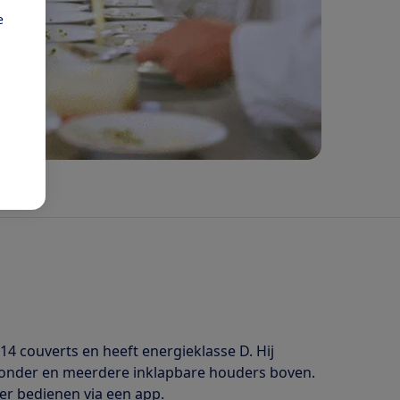
e
4 couverts en heeft energieklasse D. Hij
rs onder en meerdere inklapbare houders boven.
sser bedienen via een app.