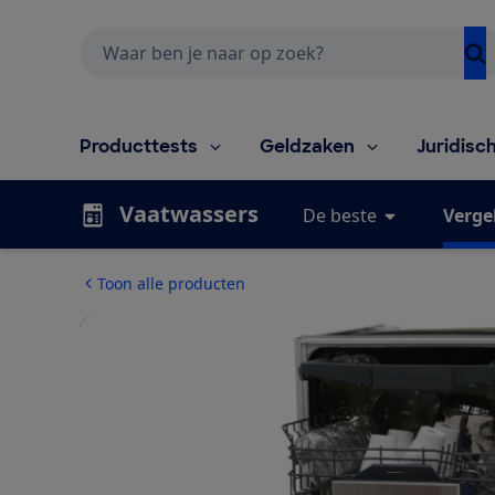
Zoeken
Producttests
Geldzaken
Juridisc
Vaatwassers
De beste
Vergel
Toon alle producten