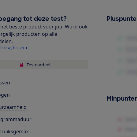
oegang tot deze test?
Pluspunt
het beste product voor jou. Word ook
ergelijk producten op alle
delen.
 hoe wij testen
Testoordeel
ssen
ogen
Minpunte
urzaamheid
ogrammaduur
bruiksgemak