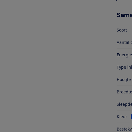
Same
Soort
Aantal 
Energie
Type i
Hoogte
Breedt
Sleepd
Kleur
Bestekv