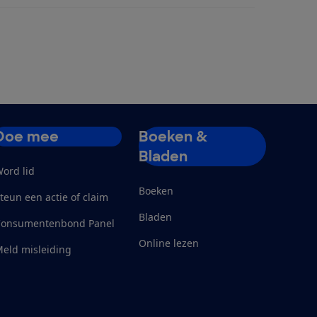
Doe mee
Boeken &
Bladen
ord lid
Boeken
teun een actie of claim
Bladen
Consumentenbond Panel
Online lezen
eld misleiding