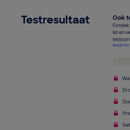
Testresultaat
Ook t
Ontdek 
lid en v
testoor
Bekijk hier
Wa
Dr
Du
Pr
Ge