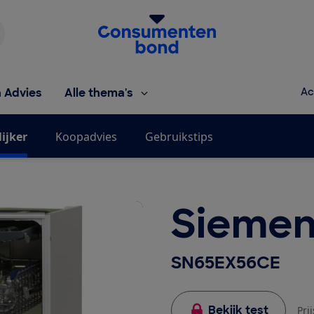
Homepage van de Consumentenbond
h Advies
Alle thema's
Ac
ijker
Koopadvies
Gebruikstips
Siemen
SN65EX56CE
Bekijk test
Pri