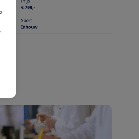
Prijs
€ 799,-
pp
Soort
Inbouw
e