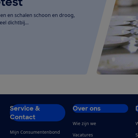
test
den en schalen schoon en droog,
el dichtbij...
Service &
Over ons
Contact
Wie zijn we
W
Mijn Consumentenbond
Vacatures
S