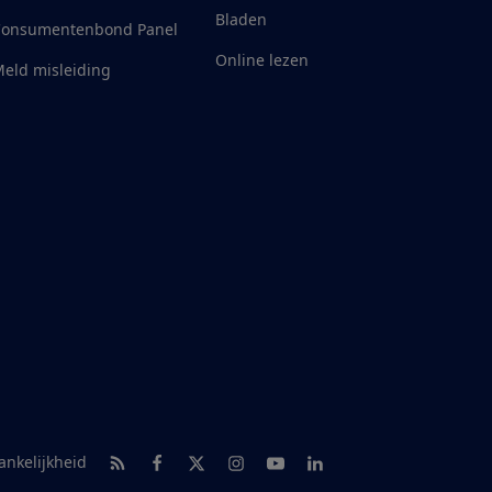
Bladen
Consumentenbond Panel
Online lezen
eld misleiding
RSS-feed nieuws
Facebook
Twitter
Instagram
Youtube
LinkedIn
ankelijkheid