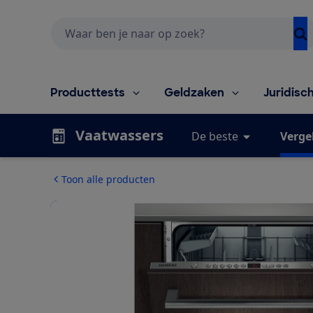
Zoeken
Producttests
Geldzaken
Juridisc
Vaatwassers
De beste
Vergel
Toon alle producten