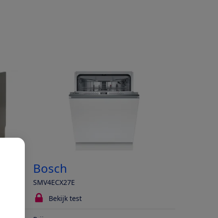
Bosch
SMV4ECX27E
Bekijk test