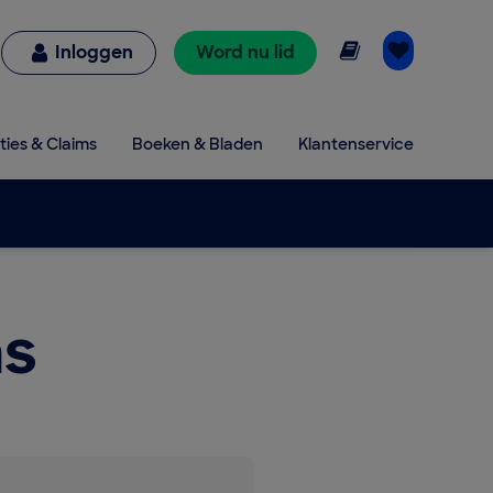
Online lezen
Inloggen
Word nu lid
ties & Claims
Boeken & Bladen
Klantenservice
s