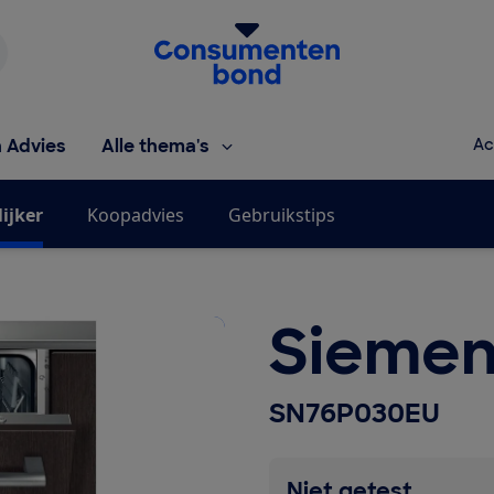
Homepage van de Consumentenbond
h Advies
Alle thema's
Ac
ijker
Koopadvies
Gebruikstips
Siemen
SN76P030EU
Niet getest