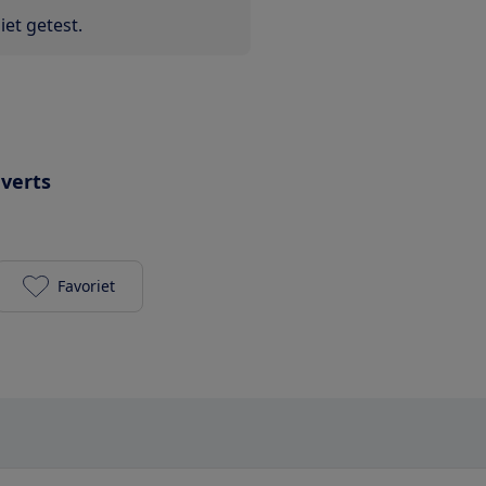
et getest.
uverts
Favoriet
Siemens SN76P030EU toevoegen aan je favorieten