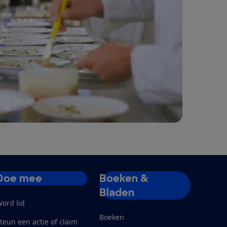
Doe mee
Boeken &
Bladen
ord lid
Boeken
teun een actie of claim