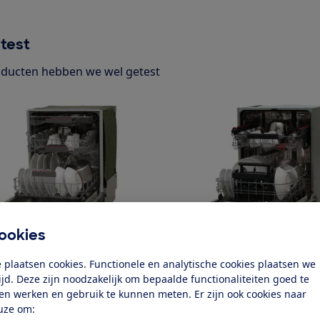
test
ducten hebben we wel getest
ookies
h
AEG
 plaatsen cookies. Functionele en analytische cookies plaatsen we
06E
FSE76607P
tijd. Deze zijn noodzakelijk om bepaalde functionaliteiten goed te
k test
Bekijk test
ten werken en gebruik te kunnen meten. Er zijn ook cookies naar
uze om: