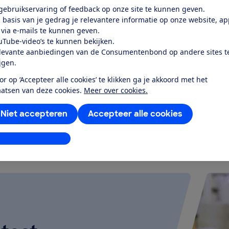
Prijs
 gebruikservaring of feedback op onze site te kunnen geven.
€ 794,77
 basis van je gedrag je relevantere informatie op onze website, a
 via e-mails te kunnen geven.
Soort
uTube-video’s te kunnen bekijken.
Inbouw
levante aanbiedingen van de Consumentenbond op andere sites t
ijgen.
or op ‘Accepteer alle cookies’ te klikken ga je akkoord met het
aatsen van deze cookies.
Meer over cookies.
k alle geteste producten
Niet accepteren
Accepteer alle cookies
stellingen aanpassen