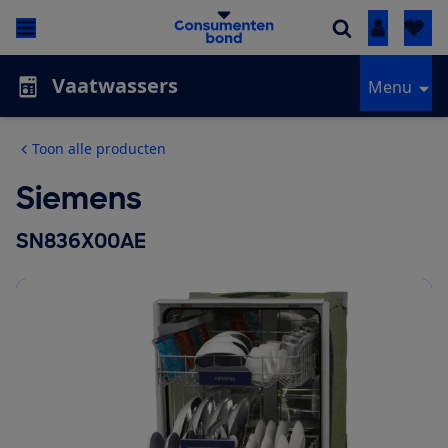
Inloggen
Vaatwassers
Menu
Toon alle producten
Siemens
SN836X00AE