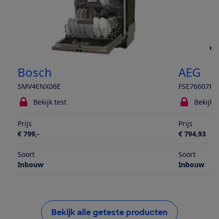
Bosch
AEG
SMV4ENX06E
FSE76607P
Bekijk test
Bekijk t
Prijs
Prijs
€ 799,-
€ 794,93
Soort
Soort
Inbouw
Inbouw
Bekijk alle geteste producten