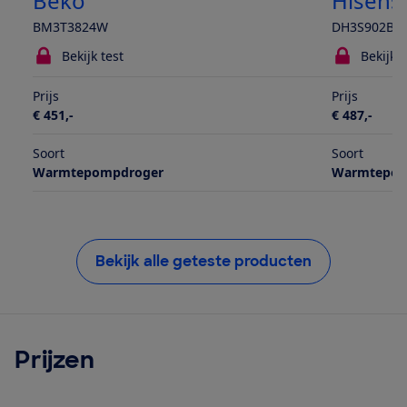
Beko
Hisens
BM3T3824W
DH3S902BW
Bekijk test
Bekijk t
Prijs
Prijs
€ 451,-
€ 487,-
Soort
Soort
Warmtepompdroger
Warmtepom
Bekijk alle geteste producten
Prijzen