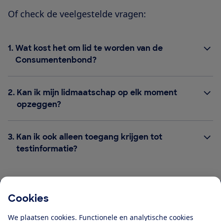
Of check de veelgestelde vragen:
1.
Wat kost het om lid te worden van de
Consumentenbond?
2.
Kan ik mijn lidmaatschap op elk moment
opzeggen?
3.
Kan ik ook alleen toegang krijgen tot
testinformatie?
Cookies
Download de app
We plaatsen cookies. Functionele en analytische cookies