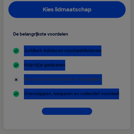
Kies lidmaatschap
De belangrijkste voordelen
inbegrepen:
Juridisch Advies en voorbeeldbrieven
inbegrepen:
Hulp bij je geldzaken
niet inbegrepen:
Alle producttests inzien en vergelijken
inbegrepen:
Overstappen, besparen en collectief voordeel
Dit krijg je allemaal