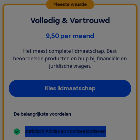
Meeste waarde
Volledig & Vertrouwd
€
9,50
per maand
Het meest complete lidmaatschap. Best
beoordeelde producten en hulp bij financiële en
juridische vragen.
Kies lidmaatschap
De belangrijkste voordelen
inbegrepen:
Juridisch Advies en voorbeeldbrieven