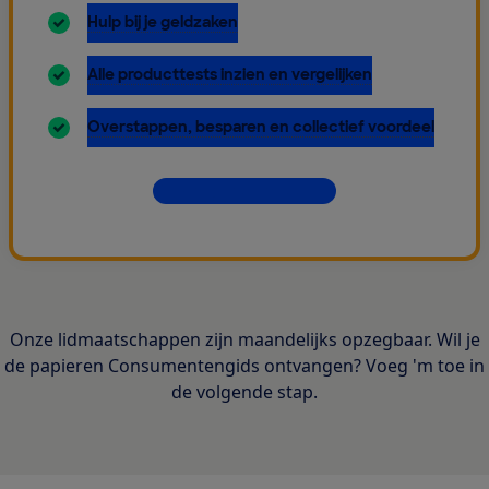
inbegrepen:
Hulp bij je geldzaken
inbegrepen:
Alle producttests inzien en vergelijken
inbegrepen:
Overstappen, besparen en collectief voordeel
Dit krijg je allemaal
Onze lidmaatschappen zijn maandelijks opzegbaar. Wil je
de papieren Consumentengids ontvangen? Voeg 'm toe in
de volgende stap.